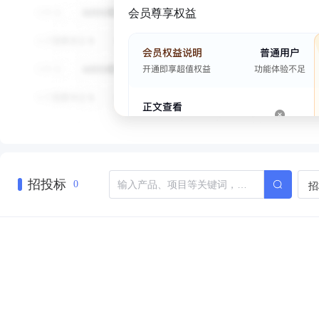
会员尊享权益
招投标
招
0