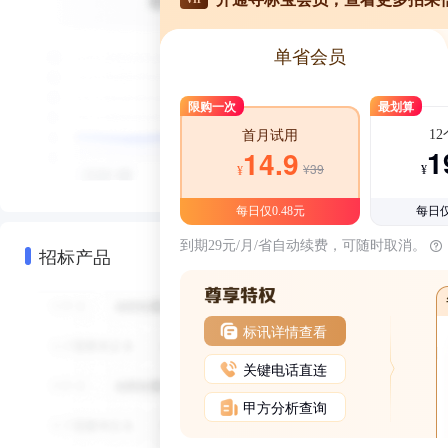
单省会员
限购一次
最划算
1
首月试用
1
14.9
¥39
¥
¥
每日仅0.48元
每日仅
到期29元/月/省自动续费，可随时取消。
招标产品
标讯详情查看
关键电话直连
甲方分析查询