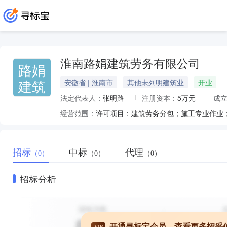
淮南路娟建筑劳务有限公司
路娟
建筑
安徽省 | 淮南市
其他未列明建筑业
开业
法定代表人：
张明路
注册资本：
5万元
成
经营范围：
招标
中标
代理
（0）
（0）
（0）
招标分析
开通寻标宝会员，查看更多招采
VIP