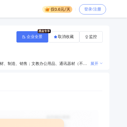
登录/注册
企业全景
取消收藏
监控
办公用品、家具、金属门窗，木制门窗、金属制品、不锈钢制品、玻璃制品，床上纺织品、橡塑制品、木材、制造、销售；文教办公用品、通讯器材（不含地面卫生接收设备）、服装、鞋帽、音响设备、体育用品（不含弩）、灯具、电子产品、环保设备、机电产品、五金产品、建筑材料、厨具、卫生洁具销售；牌匾制作；广告代理、设计，制作，发布、音响销售。
展开