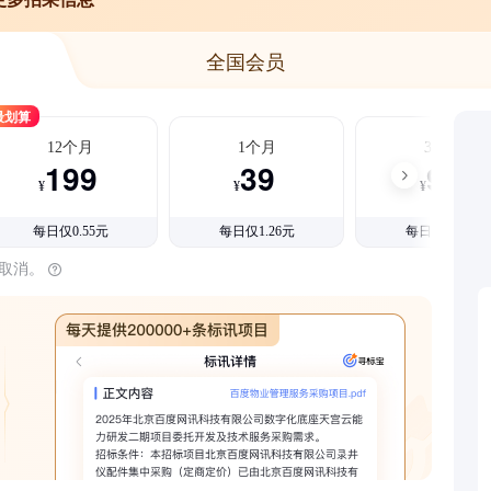
全国会员
最划算
12个月
1个月
3个月
199
39
99
¥
¥
¥
每日仅0.55元
每日仅1.26元
每日仅1.08元
时取消。