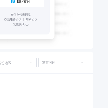
扫码支付
支付则代表同意
交易服务协议
｜
用户协议
发票获取
省份地区