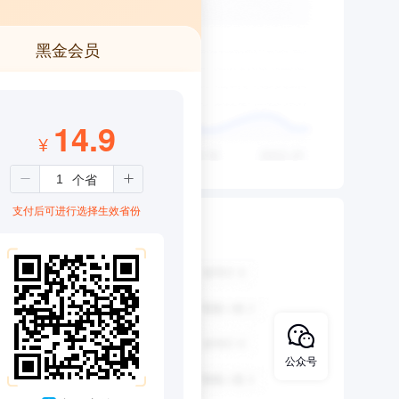
黑金会员
14.9
¥
支付后可进行选择生效省份
公众号