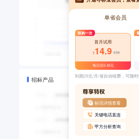
单省会员
限购一次
首月试用
14.9
¥39
¥
每日仅0.48元
到期29元/月/省自动续费，可随
招标产品
标讯详情查看
关键电话直连
甲方分析查询