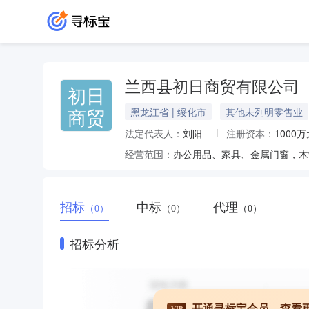
兰西县初日商贸有限公司
初日
商贸
黑龙江省 | 绥化市
其他未列明零售业
法定代表人：
刘阳
注册资本：
1000万
经营范围：
招标
中标
代理
（0）
（0）
（0）
招标分析
开通寻标宝会员，查看
VIP