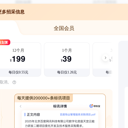
更多招采信息
全国会员
最划算
12个月
1个月
3个月
199
39
99
¥
¥
¥
每日仅0.55元
每日仅1.26元
每日仅1.08元
时取消。