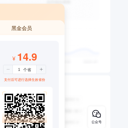
黑金会员
14.9
¥
支付后可进行选择生效省份
公众号