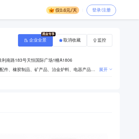
登录/注册
企业全景
取消收藏
监控
南路183号天恒国际广场1幢A1806
五金、润滑油、机械设备、机电产品、化工产品（不含化学危险品及易制毒品）、建材、金属材料、汽车配件、橡胶制品、矿产品、治金炉料、电器产品、棉制品、装璜材料、塑料制品、生铁、日用品销售；机械配件维修。（依法须经批准的项目,经相关部门批准后方可开展经营活动）。
展开