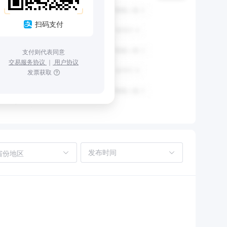
扫码支付
支付则代表同意
交易服务协议
｜
用户协议
发票获取
省份地区