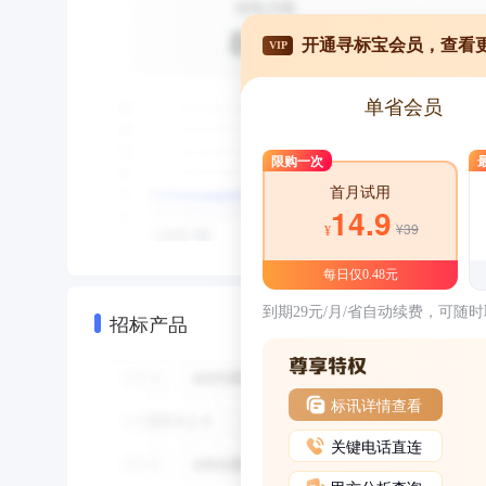
开通寻标宝会员，查看
VIP
单省会员
限购一次
首月试用
14.9
¥39
¥
每日仅0.48元
到期29元/月/省自动续费，可随
招标产品
标讯详情查看
关键电话直连