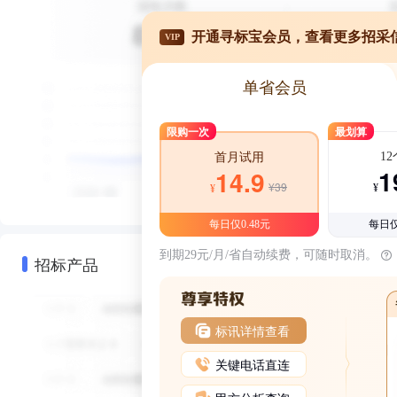
开通寻标宝会员，查看更多招采
VIP
单省会员
限购一次
最划算
1
首月试用
1
14.9
¥39
¥
¥
每日仅0.48元
每日仅
到期29元/月/省自动续费，可随时取消。
招标产品
标讯详情查看
关键电话直连