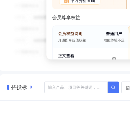
甲方分析查询
会员尊享权益
招投标
招
0