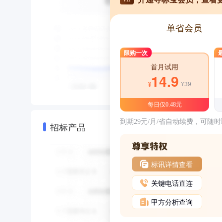
单省会员
限购一次
首月试用
14.9
¥39
¥
每日仅0.48元
到期29元/月/省自动续费，可随
招标产品
标讯详情查看
关键电话直连
甲方分析查询