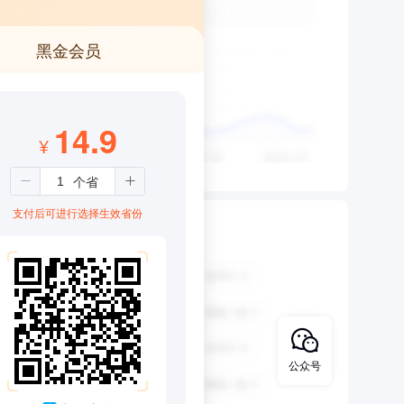
黑金会员
14.9
¥
支付后可进行选择生效省份
公众号