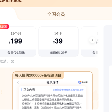
全国会员
最划算
12个月
1个月
3个月
199
39
99
¥
¥
¥
每日仅0.55元
每日仅1.26元
每日仅1.08元
时取消。