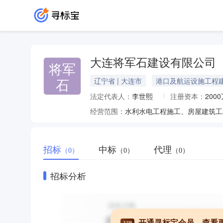
大连将军石建设有限公司
将军
石
辽宁省 | 大连市
港口及航运设施工程
法定代表人：
李世熙
注册资本：
200
经营范围：
招标
中标
代理
（0）
（0）
（0）
招标分析
开通寻标宝会员，查看
VIP