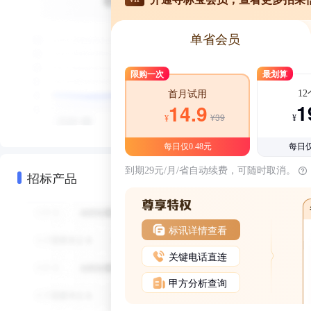
单省会员
限购一次
最划算
1
首月试用
1
14.9
¥39
¥
¥
每日仅0.48元
每日仅
到期29元/月/省自动续费，可随时取消。
招标产品
标讯详情查看
关键电话直连
甲方分析查询