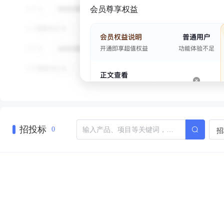
会员尊享权益
招投标
招
0