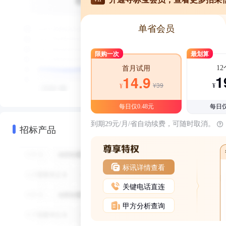
单省会员
限购一次
最划算
1
首月试用
1
14.9
¥39
¥
¥
每日仅0.48元
每日仅
到期29元/月/省自动续费，可随时取消。
招标产品
标讯详情查看
关键电话直连
甲方分析查询