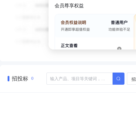
会员尊享权益
招投标
招
0