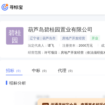
葫芦岛碧桂园置业有限公司
碧桂
园
辽宁省 | 葫芦岛市
房地产开发经营
开业
法定代表人：
谭飞
注册资本：
2000万元
成
经营范围：
招标
中标
代理
（0）
（0）
（0）
招标分析
开通寻标宝会员，查看更多招采
VIP