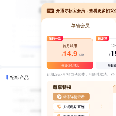
开通寻标宝会员，查看更多招采
VIP
单省会员
限购一次
最划算
1
首月试用
1
14.9
¥39
¥
¥
每日仅0.48元
每日仅
到期29元/月/省自动续费，可随时取消。
招标产品
标讯详情查看
关键电话直连