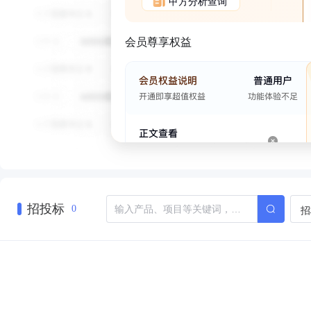
甲方分析查询
会员尊享权益
招投标
招
0