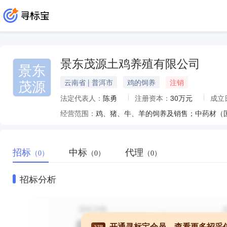
景东茂源土鸡养殖有限公司
景东
茂源
云南省 | 普洱市
鸡的饲养
注销
法定代表人：
陈勇
注册资本：
30万元
成立
经营范围：
招标
中标
代理
（0）
（0）
（0）
招标分析
开通寻标宝会员，查看更多招采
VIP