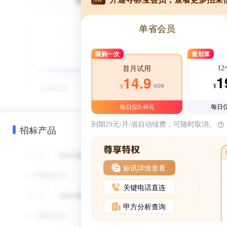
单省会员
限购一次
最划算
1
首月试用
1
14.9
¥39
¥
¥
每日仅0.48元
每日仅
到期29元/月/省自动续费，可随时取消。
招标产品
标讯详情查看
关键电话直连
甲方分析查询