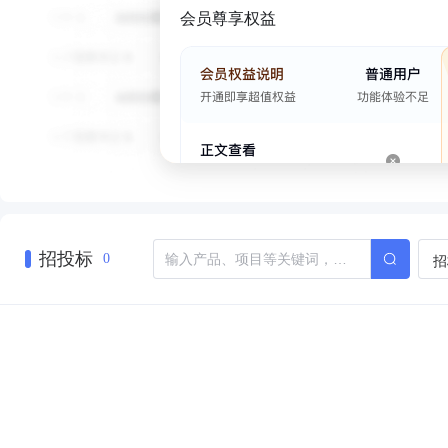
会员尊享权益
招投标
招
0