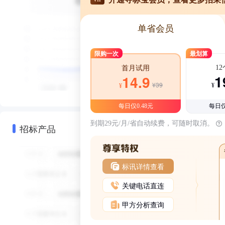
单省会员
限购一次
最划算
1
首月试用
1
14.9
¥39
¥
¥
每日仅0.48元
每日仅
到期29元/月/省自动续费，可随时取消。
招标产品
标讯详情查看
关键电话直连
甲方分析查询