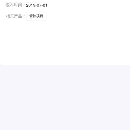
《中华人民共和国政府采购法实施条例》、《政府采购货
发布时间：
2019-07-01
镇人民政府的委托就鄞江镇镇区环镇东路及四明东路沿线管控
编号：KXZJ-20190
相关产品：
管控项目