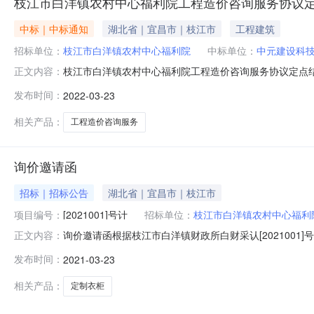
枝江市白洋镇农村中心福利院工程造价咨询服务协议
中标｜中标通知
湖北省｜宜昌市｜枝江市
工程建筑
招标单位：
枝江市白洋镇农村中心福利院
中标单位：
中元建设科
枝江市白洋镇农村中心福利院工程造价咨询服务协议定点结果公告
正文内容：
林晨联系电话：17398252507成交供应商：中元建设
发布时间：
2022-03-23
求：枝江市白洋镇农村中心福利院厨房及室外改造工程结算
工
相关产品：
工程造价咨询服务
询价邀请函
招标｜招标公告
湖北省｜宜昌市｜枝江市
项目编号：
[2021001]号计
招标单位：
枝江市白洋镇农村中心福利
询价邀请函根据枝江市白洋镇财政所白财采认[202100
正文内容：
采购”项目进行询价，欢迎符合条件的供应商前来参加。一、项
发布时间：
2021-03-23
万元4、招标内容：购置定制衣柜55套。二、供应商资格
系的不同供应商
相关产品：
定制衣柜