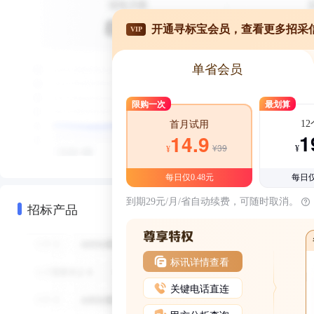
开通寻标宝会员，查看更多招采
VIP
单省会员
限购一次
最划算
1
首月试用
1
14.9
¥39
¥
¥
每日仅0.48元
每日仅
到期29元/月/省自动续费，可随时取消。
招标产品
标讯详情查看
关键电话直连