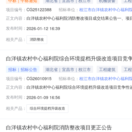
中标｜中标通知
湖北省｜宜昌市｜枝江市
机械设备
工程
项目编号：
CG25122388
招标单位：
枝江市白洋镇农村中心福利
白洋镇农村中心福利院消防整改项目成交结果公告一、项目
正文内容：
森工程科技有限公司供应商地址：武汉市江岸区长湖地三村9
发布时间：
2026-01-12 16:39
项目施工范围：白洋镇农村中心福利院消防整改项目（详见第
五、评审专家
相关产品：
消防整改
白洋镇农村中心福利院综合环境提档升级改造项目竞
招标｜招标公告
湖北省｜宜昌市｜枝江市
工程建筑
工程
项目编号：
CG26010915
招标单位：
枝江市白洋镇农村中心福利
白洋镇农村中心福利院综合环境提档升级改造项目竞争性
正文内容：
97号三峡企业总部基地北4号楼A座3楼）获取采购文件，并
发布时间：
2026-01-09 16:56
目编号：CG26010915二、采购项目名称：白洋镇农村
合环境提
相关产品：
综合环境提档升级改造
白洋镇农村中心福利院消防整改项目更正公告