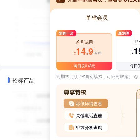
单省会员
限购一次
最划算
1
首月试用
1
14.9
¥39
¥
¥
每日仅0.48元
每日仅
到期29元/月/省自动续费，可随时取消。
招标产品
标讯详情查看
关键电话直连
甲方分析查询