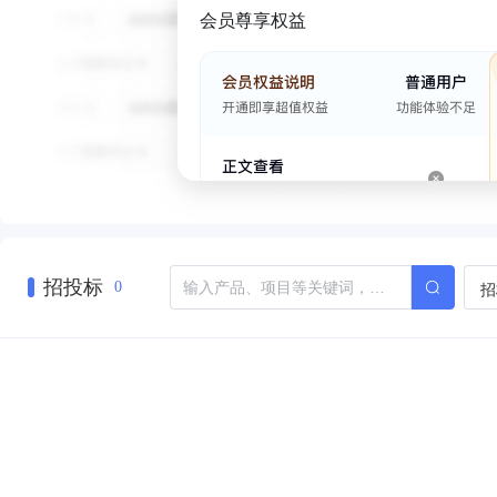
会员尊享权益
招投标
招
0