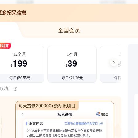
更多招采信息
全国会员
最划算
12个月
1个月
3个月
199
39
99
¥
¥
¥
每日仅0.55元
每日仅1.26元
每日仅1.08元
时取消。