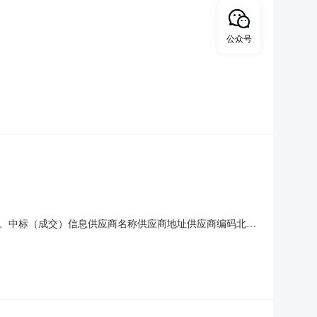
公众号
目三、中标（成交）信息供应商名称供应商地址供应商编码北京
货物类供应商名称货物名称货物品牌规格型号数量单价中标金额下浮
海伦·斯诺等1批217043.88217043.88