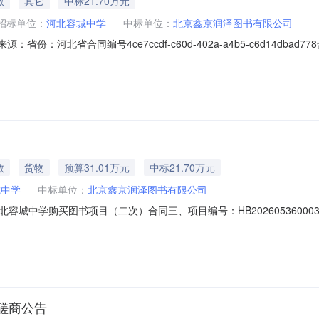
教
其它
中标21.70万元
招标单位：
河北容城中学
中标单位：
北京鑫京润泽图书有限公司
0信息来源：省份：河北省合同编号4ce7ccdf-c60d-402a-a4b5-c6d14
7采购人名称河北容城中学供应商北京鑫京润泽图书有限公司合同金额217,043.88签
教
货物
预算31.01万元
中标21.70万元
城中学
中标单位：
北京鑫京润泽图书有限公司
河北容城中学购买图书项目（二次）合同三、项目编号：HB202605360
丹路101号联系方式：0312-5679486供应商（乙方）：北京鑫京
、合同主要信息主要标的名称：国际名人看中国：***的故乡等规格型号（或服
磋商公告