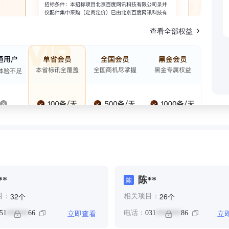
查看全部权益
**
陈**
陈
个
个
32
26
目：
相关项目：
立即查看
立
51
66
电话：
031
86
******
*******