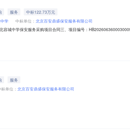
购
服务
中标122.73万元
城中学
中标单位：
北京百安鼎盛保安服务有限公司
河北容城中学保安服务采购项目合同三、项目编号：HB20260636000
丹路101号联系方式：0312-5679486供应商（乙方）：北京百安
-69365113六、合同主要信息主要标的名称：河北容城中学保安服务采
购
服务
中标单位：
北京百安鼎盛保安服务有限公司