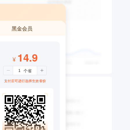
黑金会员
14.9
¥
支付后可进行选择生效省份