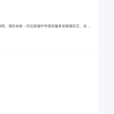
30009四、项目名称：河北容城中学保安服务采购项目五、合同
鼎盛保安服务有限公司地址：北京市丰台区丰台镇泥湾村67号
购项目规格型号（或服务要求）：保安服务主要标的数量：