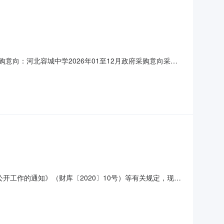
意向：河北容城中学2026年01至12月政府采购意向采购
需求概况：包含空气源热泵集中供暖、变压器增容。预计采购时
件为准。
开工作的通知》（财库〔2020〕10号）等有关规定，现将
注1河北容城中学操场改造提升项目塑胶跑道面层更换、足球场
文件为准。发布时间：2026-06-24采购人：