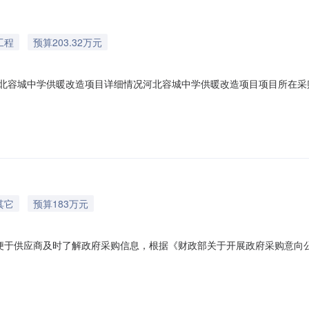
工程
预算203.32万元
-河北容城中学供暖改造项目详细情况河北容城中学供暖改造项目项目所在采购
供暖改造项目预算金额：203.328609万元(人民币)采购品目：采购
本单位政府采购工作的初步安排，具体采购项目情况以相关采购公告和采购文
其它
预算183万元
向为便于供应商及时了解政府采购信息，根据《财政部关于开展政府采购意向公
开如下：序号采购项目名称采购需求概况预算金额（万元）预计采购时间备
意向是本单位政府采购工作的初步安排，具体采购项目情况以相关采购公告和采购