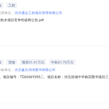
电
工程
代理单位：
河北通达工程项目管理有限公司
水项目竞争性磋商公告.pdf
教
货物
预算31.01万元
中标21.70万元
中标单位：
北京鑫京润泽图书有限公司
项目编号：TD2026Y255二、项目名称：河北容城中学购买图书项
漷兴三街1号-56991110112MA00DF2A33四、主要标的信息
京鑫京润*图书有限公司国际名人看中国：***的故乡等北京出版社等作者：（美）