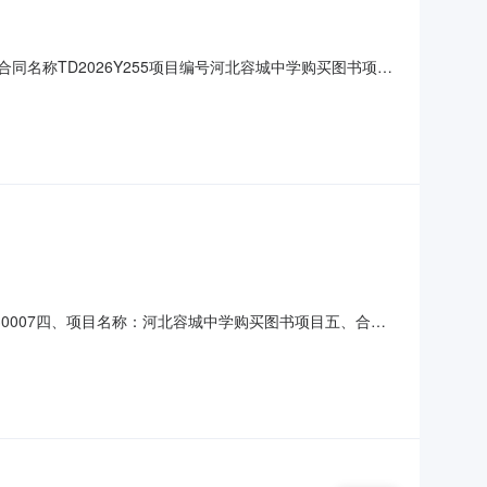
dbad778合同名称TD2026Y255项目编号河北容城中学购买图书项目
署时间2026-07-2900:00:00
0030007四、项目名称：河北容城中学购买图书项目五、合同
润*图书有限公司地址：北京市通州区经济开发区南区兴三街1
务要求）：货物品牌：北京出版社等；规格型号：作者：