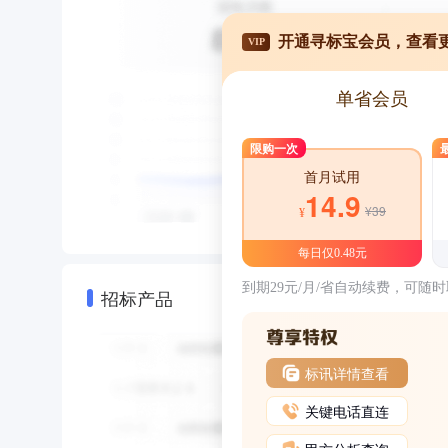
开通寻标宝会员，查看
VIP
单省会员
限购一次
首月试用
14.9
¥39
¥
每日仅0.48元
到期29元/月/省自动续费，可随
招标产品
标讯详情查看
关键电话直连