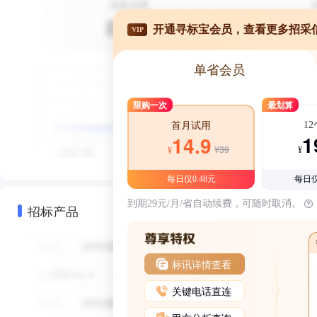
开通寻标宝会员，查看更多招采
VIP
单省会员
限购一次
最划算
1
首月试用
1
14.9
¥39
¥
¥
每日仅0.48元
每日仅
到期29元/月/省自动续费，可随时取消。
招标产品
标讯详情查看
关键电话直连