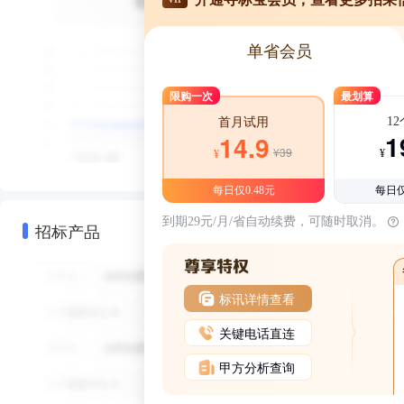
单省会员
限购一次
最划算
1
首月试用
1
14.9
¥39
¥
¥
每日仅0.48元
每日仅
到期29元/月/省自动续费，可随时取消。
招标产品
标讯详情查看
关键电话直连
甲方分析查询