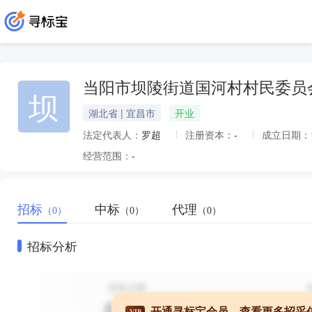
当阳市坝陵街道国河村村民委员
坝
湖北省 | 宜昌市
开业
法定代表人：
罗超
注册资本：
-
成立日期：
经营范围：
-
招标
中标
代理
（0）
（0）
（0）
招标分析
开通寻标宝会员，查看更多招采
VIP