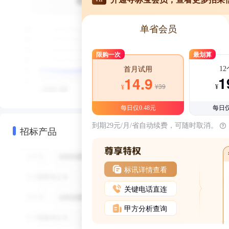
单省会员
限购一次
最划算
1
首月试用
1
14.9
¥39
¥
¥
每日仅0.48元
每日仅
到期29元/月/省自动续费，可随时取消。
招标产品
标讯详情查看
关键电话直连
甲方分析查询