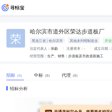
哈尔滨市道外区荣达步道板厂
荣
黑龙江省 | 哈尔滨市
其他未列明制造业
开业
法定代表人：
张勐
注册资本：
-
成立日期：
经营范围：
生产、销售：步道板及市政道路施工
招标
中标
代理
（0）
（0）
（0）
招标分析
开通寻标宝会员，查看更多招采
VIP