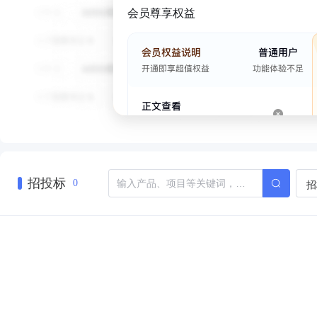
会员尊享权益
招投标
招
0