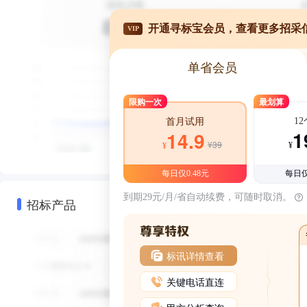
开通寻标宝会员，查看更多招采
VIP
单省会员
限购一次
最划算
1
首月试用
1
14.9
¥39
¥
¥
每日仅0.48元
每日仅
到期29元/月/省自动续费，可随时取消。
招标产品
标讯详情查看
关键电话直连