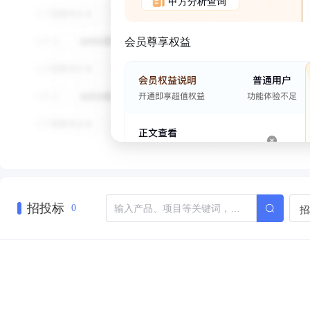
甲方分析查询
会员尊享权益
招投标
招
0