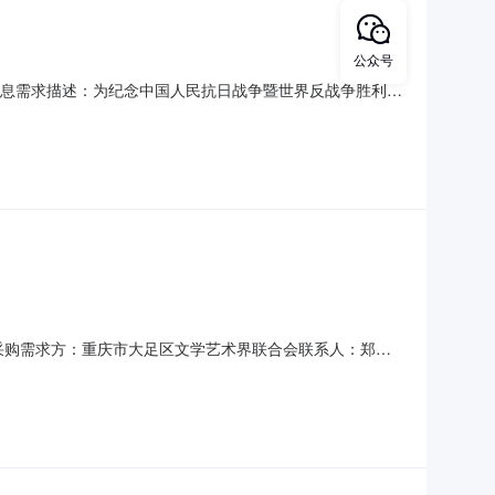
公众号
息需求描述：为纪念中国人民抗日战争暨世界反战争胜利80
歌、音乐等文艺精品，区文联决定联合相关部门，举办纪念
。革命歌曲、原创歌曲及诗歌展演节目质量精良，书法、美术
.0采购需求方：重庆市大足区文学艺术界联合会联系人：郑学
国人民抗日战争暨世界反战争胜利80周年文艺创作展演活