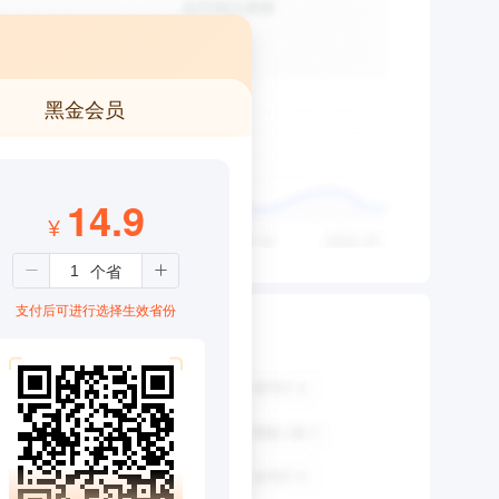
黑金会员
14.9
¥
支付后可进行选择生效省份