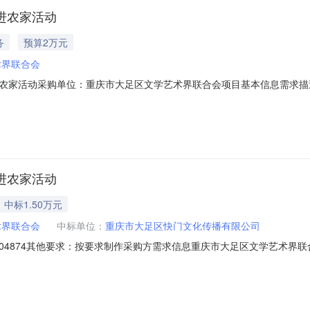
影进农家活动
务
预算2万元
术界联合会
影进农家活动采购单位：重庆市大足区文学艺术界联合会项目基本信息需求描述
07-31采购编号：10904874
影进农家活动
中标1.50万元
术界联合会
中标单位：
重庆市大足区快门文化传播有限公司
购编号：10904874其他要求：按要求制作采购方需求信息重庆市大足区文学
期成交/未成交原因2025年“聚焦美丽乡村定格美好瞬间”公益摄影进
:07:32已中选