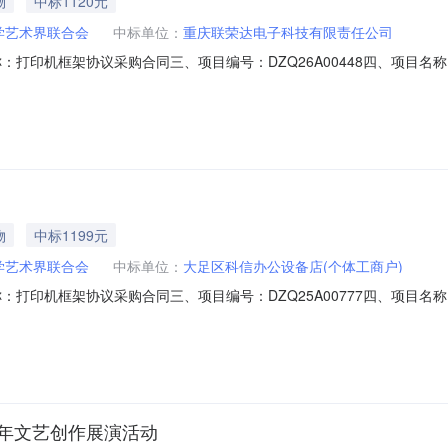
物
中标1120元
学艺术界联合会
中标单位：
重庆联荣达电子科技有限责任公司
合同名称：打印机框架协议采购合同三、项目编号：DZQ26A00448四、
北环路东段1号党政办公中心815联系方式：15696474911供应商
748六、合同主要信息主要标的名称：佳能（Canon）规格型号（或服务要求）
物
中标1199元
学艺术界联合会
中标单位：
大足区科信办公设备店(个体工商户)
合同名称：打印机框架协议采购合同三、项目编号：DZQ25A00777四、
北环路东段1号党政办公中心815联系方式：15696474911供应商
、合同主要信息主要标的名称：联想（Lenovo）规格型号（
周年文艺创作展演活动