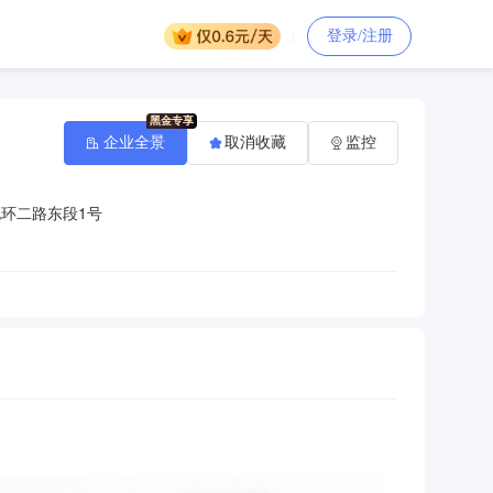
登录/注册
企业全景
取消收藏
监控
环二路东段1号