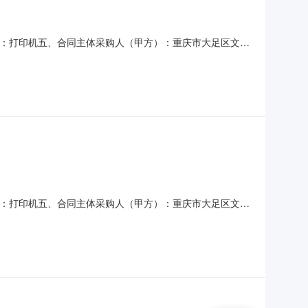
项目名称：打印机五、合同主体采购人（甲方）：重庆市大足区文学
（乙方）：重庆联荣达电子科技有限责任公司地址：重庆市大足
：佳能（Canon）LBP6018L+A4黑白
项目名称：打印机五、合同主体采购人（甲方）：重庆市大足区文学
（乙方）：大足区科信办公设备店（个体工商户）地址：棠香街