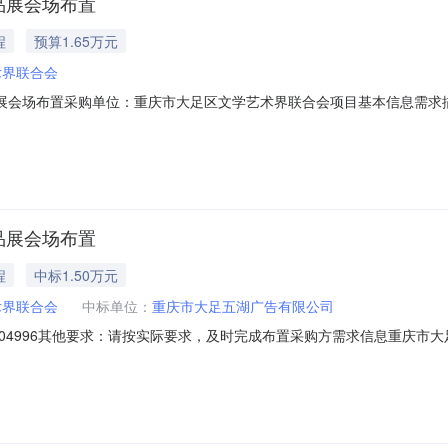
品展会场布置
程
预算1.65万元
术界联合会
展会场布置采购单位：重庆市大足区文学艺术界联合会项目基本信息需求描述
报名截止时间：2025-07-31采购编号：10904996
品展会场布置
程
中标1.50万元
术界联合会
中标单位：
重庆市大足五湖广告有限公司
购编号：10904996其他要求：请按实际要求，及时完成布置采购方需求信息
方式评审结果需求日期成交/未成交原因“大足剪纸裁繁花川渝共建绽芳华
:42:56已中选