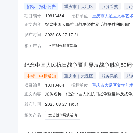
招标｜招标公告
重庆市｜大足区
服务采购
服
项目编号：
10913484
招标单位：
重庆市大足区文学艺
纪念中国人民抗日战争暨世界反战争胜利80周
正文内容：
周年，大力弘扬抗战精神，为“铭记历史、缅怀
发布时间：
2025-08-27 17:21
中国人民抗日战争暨世界反战争胜利80周年文
作品展览展示生动。预算金额：24800
相关产品：
文艺创作展演活动
纪念中国人民抗日战争暨世界反战争胜利80
中标｜中标通知
重庆市｜大足区
服务采购
服
项目编号：
10913484
招标单位：
重庆市大足区文学艺
采购名称：纪念中国人民抗日战争暨世界反战争胜利
正文内容：
斌评审结果公告：分包名称供应商名称报价金额
发布时间：
2025-08-27 16:51
动重庆市新风情文化传媒有限公司24600.024600.0
相关产品：
文艺创作展演活动