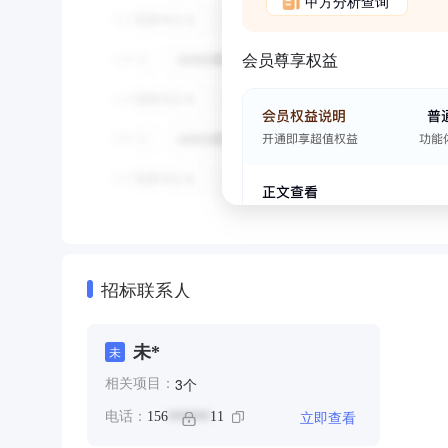
甲方分析查询
会员尊享权益
招标联系人
未*
未
个
3
相关项目：
立即查看
电话：
156
11
******