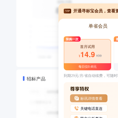
开通寻标宝会员，查看
VIP
单省会员
限购一次
首月试用
14.9
¥39
¥
每日仅0.48元
到期29元/月/省自动续费，可随
招标产品
标讯详情查看
关键电话直连