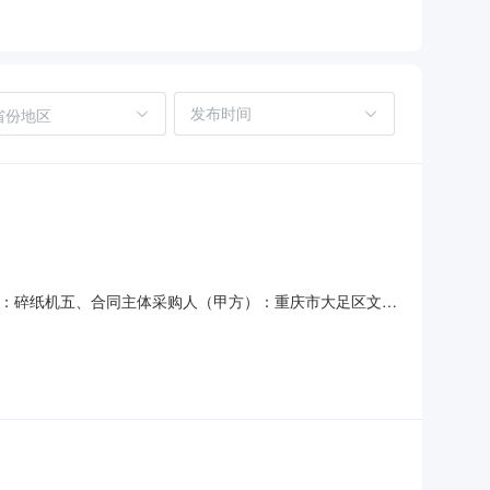
省份地区
项目名称：碎纸机五、合同主体采购人（甲方）：重庆市大足区文学
（乙方）：重庆联荣达电子科技有限责任公司地址：重庆市大足
）：科密（comet）（C-825）碎纸机主要标