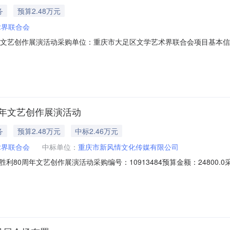
务
预算2.48万元
术界联合会
年文艺创作展演活动采购单位：重庆市大足区文学艺术界联合会项目基本信
先烈、珍爱和平、开创未来”，宣传展示我区部分优秀原创书法、美术、诗
艺创作展演活动。要求活动内容符合主题，富有正能量，激发群众积极性
周年文艺创作展演活动
务
预算2.48万元
中标2.46万元
术界联合会
中标单位：
重庆市新风情文化传媒有限公司
80周年文艺创作展演活动采购编号：10913484预算金额：24800
成交金额实际成交金额评审方式评审结果需求日期成交/未成交原因纪念中
24600.00-成交2025-08-2716:26:49第1中选人信息来源：