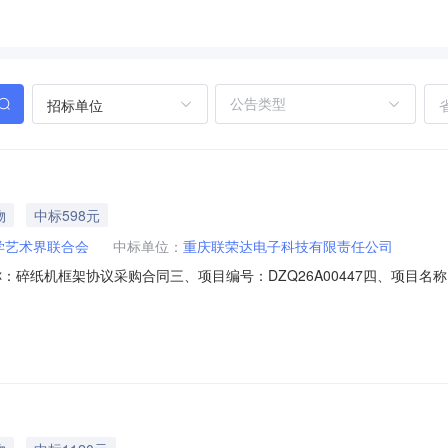
招标单位
物
中标598元
学艺术界联合会
中标单位：
重庆联荣达电子科技有限责任公司
合同名称：碎纸机框架协议采购合同三、项目编号：DZQ26A00447四、
北环路东段1号党政办公中心815联系方式：15696474911供应商
7748六、合同主要信息主要标的名称：科密（comet）规格型号（或服务要求