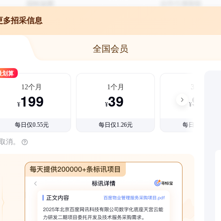
更多招采信息
全国会员
最划算
12个月
1个月
3个月
199
39
99
¥
¥
¥
每日仅0.55元
每日仅1.26元
每日仅1.08元
时取消。