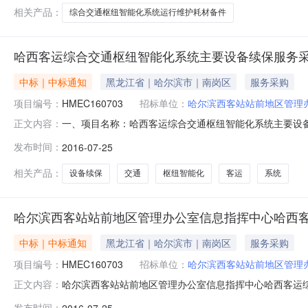
相关产品：
综合交通枢纽智能化系统运行维护耗材备件
哈西客运综合交通枢纽智能化系统主要设备续保服务
中标｜中标通知
黑龙江省｜哈尔滨市｜南岗区
服务采购
项目编号：
HMEC160703
招标单位：
哈尔滨西客站站前地区管理
一、项目名称：哈西客运综合交通枢纽智能化系统主要设备续保
正文内容：
年7月25日五、评标委员会成员：祝润生、孙晓光、曲
发布时间：
2016-07-25
南岗集中区嵩山路33号喜镇大厦23层D座中标金额：85
迈克招标有限公
相关产品：
设备续保
交通
枢纽智能化
客运
系统
哈尔滨西客站站前地区管理办公室信息指挥中心哈西
中标｜中标通知
黑龙江省｜哈尔滨市｜南岗区
服务采购
项目编号：
HMEC160703
招标单位：
哈尔滨西客站站前地区管理
哈尔滨西客站站前地区管理办公室信息指挥中心哈西客运
正文内容：
系统主要设备续保服务采购品目服务/其他服务采购单位哈尔滨
发布时间：
2016-07-25