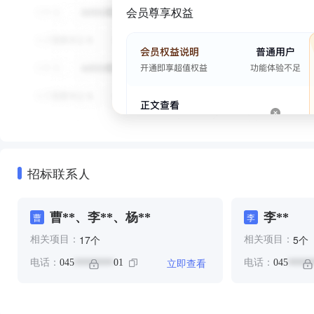
会员尊享权益
招标联系人
曹**、李**、杨**
李**
曹
李
个
个
17
5
相关项目：
相关项目：
立即查看
电话：
045
01
电话：
045
********
*****