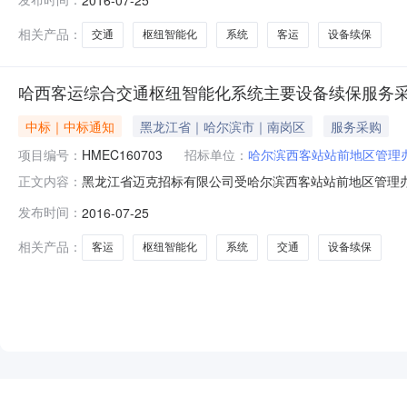
年07月05日中标日期2016年07月25日评审专家名
0451-8283
相关产品：
交通
枢纽智能化
系统
客运
设备续保
哈西客运综合交通枢纽智能化系统主要设备续保服务
中标｜中标通知
黑龙江省｜哈尔滨市｜南岗区
服务采购
项目编号：
HMEC160703
招标单位：
哈尔滨西客站站前地区管理
黑龙江省迈克招标有限公司受哈尔滨西客站站前地区管理
正文内容：
HMEC160703）组织采购，评标工作已经结束，中标
发布时间：
2016-07-25
系人：郑琦联系方式：0451-82837683二、采购
付凯0451-51933601三、
相关产品：
客运
枢纽智能化
系统
交通
设备续保
NEW
HOT
5折起