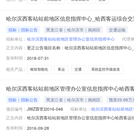
哈尔滨西客站站前地区信息指挥中心_哈西客运综合交
招标｜招标公告
黑龙江省｜哈尔滨市｜南岗区
交通运输
招标单位：
哈尔滨西客站站前地区管理办公室信息指挥中心
代理
更正公告项目名称：哈尔滨西客站站前地区信息指挥中心_哈
正文内容：
容要求1七、报名登记方式及时间：有意向参加本项目招标
发布时间：
2018-07-31
政府采购网，点击“网上报名”，选定拟参与项目“进入”，选择
购网报名
相关产品：
枢纽智能化
客运
交通
系统监控升级改造
哈尔滨西客站站前地区管理办公室信息指挥中心哈西
招标｜招标公告
黑龙江省｜哈尔滨市｜南岗区
预算29.88万
项目编号：
JWZB[竞]2016-046
招标单位：
哈尔滨西客站站前地区
哈尔滨西客站站前地区管理办公室信息指挥中心哈西客运
正文内容：
枢纽智能化系统运行维护耗材备件采购项目品目货物/通用
发布时间：
2016-09-28
时间2016年09月28日13:08获取谈判文件的地点哈尔滨市香