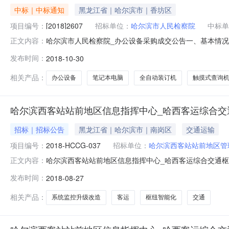
中标｜中标通知
黑龙江省｜哈尔滨市｜香坊区
项目编号：
[2018]2607
招标单位：
哈尔滨市人民检察院
中标单
哈尔滨市人民检察院_办公设备采购成交公告一、基本情况采
正文内容：
采购采购计划编号：[2018]2607项目编号：SC[2018]4
发布时间：
2018-10-30
水路379号第三评标室二、成交结果采购项目成交供应商成交金额(
相关产品：
办公设备
笔记本电脑
全自动装订机
触摸式查询
哈尔滨西客站站前地区信息指挥中心_哈西客运综合交
招标｜招标公告
黑龙江省｜哈尔滨市｜南岗区
交通运输
项目编号：
2018-HCCG-037
招标单位：
哈尔滨西客站站前地区管
哈尔滨西客站站前地区信息指挥中心_哈西客运综合交通枢纽智
正文内容：
间：2018-08-2700:00:00招标机构：浙江华
发布时间：
2018-08-27
区信息指挥中心_哈西客运综合交通枢纽智能化系统监控升级
相关产品：
系统监控升级改造
客运
枢纽智能化
交通