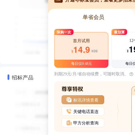
单省会员
限购一次
最划算
1
首月试用
1
14.9
¥39
¥
¥
每日仅0.48元
每日仅
到期29元/月/省自动续费，可随时取消。
招标产品
标讯详情查看
关键电话直连
甲方分析查询