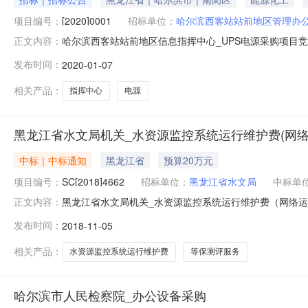
项目编号：
[2020]0001
招标单位：
哈尔滨西客站站前地区管理办
哈尔滨西客站站前地区信息指挥中心_UPS电源采购项目竞争
正文内容：
构：招标地区：黑龙江省招标产品：UPS电源所属行业：
发布时间：
2020-01-07
尔滨西客站站前地区信息指挥中心_UPS电源采购项目进
采购项目二、计划编号
相关产品：
指挥中心
电源
黑龙江省水文局机关_水资源监控系统运行维护费(网络运维支
中标｜中标通知
黑龙江省
预算20万元
项目编号：
SC[2018]4662
招标单位：
黑龙江省水文局
中标单
黑龙江省水文局机关_水资源监控系统运行维护费（网络运维支出）_
正文内容：
性磋商#捆绑包名称#成交公告黑龙江省水文局机关_水
发布时间：
2018-11-05
电话：13613607138采购项目名称：黑龙江省水文局机关
相关产品：
水资源监控系统运行维护费
等保测评服务
哈尔滨市人民检察院_办公设备采购