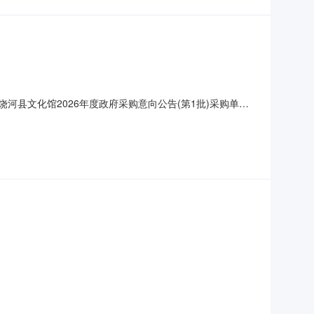
河县文化馆2026年度政府采购意向公告(第1批)采购单
容:车辆保险采购数量:1.0000辆主要功能或目标:流动舞台
向是本单位政府采购工作的初步安排，具体采购项目情况以相关