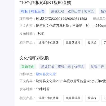
*10个;图板彩印KT板60直购
招标｜招标公告
黑龙江省｜双鸭山市｜饶河县
预算
项目编号：
HLJGCYC2309019920262511593
招标单位
饶河县文化馆刀扁材质：不锈钢；尺寸：230cm*
正文内容：
KT板60预算金额：￥5000元采购方式：直购项目
发布时间：
1秒前
板*1个；道路牌道具铝合金*10个；图板彩印KT板60
相关产品：
道具打卡点路牌
道路牌道具
提词板
文化馆印刷采购
采购意向
黑龙江省｜双鸭山市｜饶河县
制造生产
招标单位：
饶河县文化馆
饶河县文化馆2026年度政府采购意向公告(第2
正文内容：
文化馆采购项目名称：文化馆印刷采购预算金额：0.
发布时间：
18小时前
寸：60cm*40cm*1个；“由此上楼”指示牌彩
相关产品：
道具打卡点路牌
道路牌道具
提词板