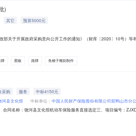
批)
其它
预算5000元
部关于开展政府采购意向公开工作的通知》（财库〔2020〕10号）等有
时间备注1文化馆印刷采购采购内容：刀扁材质：不锈钢；尺寸：230cm*3
具铝合金*10个；图板彩印KT板60采购数量：1批主要功能或目标：刀扁材
示牌
图板
路牌
鱼梭子雕刻制作
务采购
服务
中标4150元
饶河县文化馆
中标单位：
中国人民财产保险股份有限公司双鸭山市分
2729二、合同名称：饶河县文化馆机动车保险服务直接选定三、项目编号：ZJXD-2
）：饶河县文化馆地址：饶河县中俄文化交流中心北侧三楼联系方式：136
区双福路安邦荣福联系方式：16646919889六、合同主要信息主要标