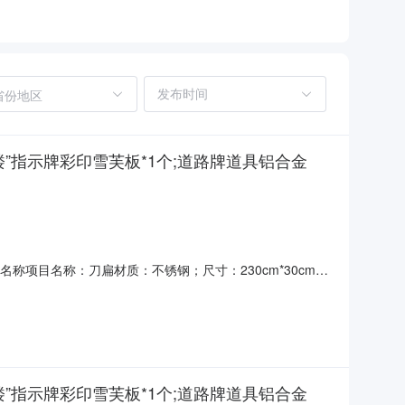
省份地区
由此上楼”指示牌彩印雪芙板*1个;道路牌道具铝合金
目名称项目名称：刀扁材质：不锈钢；尺寸：230cm*30cm*1
板彩印KT板60三、中标（成交）信息供应商名称：饶河县新雪阳
确定成交时间：2026-08-
由此上楼”指示牌彩印雪芙板*1个;道路牌道具铝合金