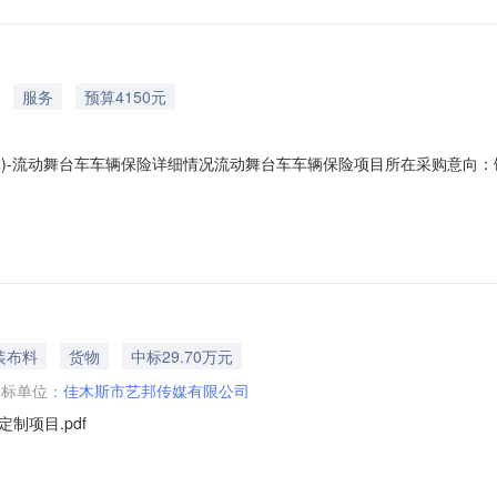
服务
预算4150元
批)-流动舞台车车辆保险详细情况流动舞台车车辆保险项目所在采购意向：饶
险预算金额：0.414970万元(人民币)采购品目：采购需求概况：采购内
强险、商业险。预计采购时间：2026-07备注：无本次公开的采购意
装布料
货物
中标29.70万元
中标单位：
佳木斯市艺邦传媒有限公司
制项目.pdf