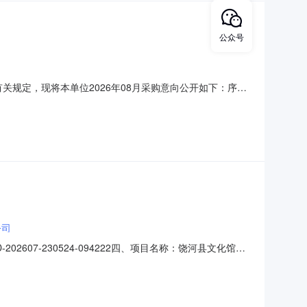
公众号
关规定，现将本单位2026年08月采购意向公开如下：序号
0cm*1个；方牌材质：不锈钢；尺寸：60cm*40cm*1
质：不锈钢；尺寸：230cm*30cm*1个；方牌材
公司
02607-230524-094222四、项目名称：饶河县文化馆机
13695553供应商（乙方）：中国人民财产保险股份有限
的名称：1、本次征集险种按照《机动车商