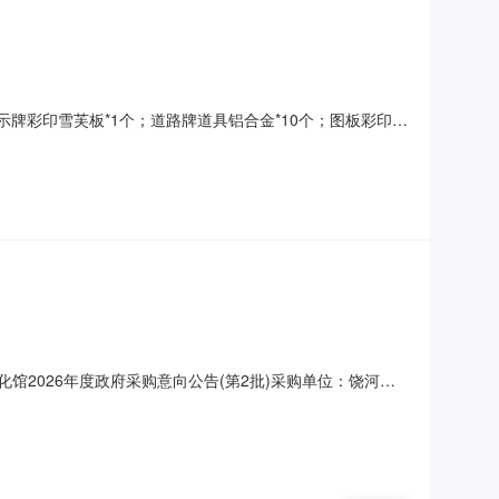
”指示牌彩印雪芙板*1个；道路牌道具铝合金*10个；图板彩印
钢；尺寸：60cm*40cm*1个；“由此上楼”指示牌彩印雪芙
板100cm*
馆2026年度政府采购意向公告(第2批)采购单位：饶河县
锈钢；尺寸：230cm*30cm*1个；方牌材质：不锈钢；尺
00批主要功能或目标:刀扁材质：不锈钢；