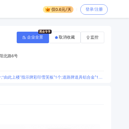
登录/注册
企业全景
取消收藏
监控
阳北路6号
[饶河县文化馆刀扁材质:不锈钢;尺寸:230cm*30cm*1个;方牌材质:不锈钢;尺寸:60cm*40cm*1个;“由此上楼”指示牌彩印雪芙板*1个;道路牌道具铝合金*10个;图板彩印KT板60结果公告]