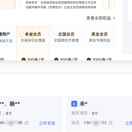
查看全部权益
**、杨**
未*
未
个
个
8
5
目：
相关项目：
立即查看
立
46
88
电话：
136
53
*******
******