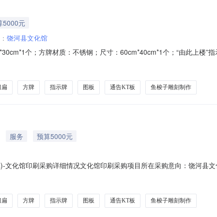
5000元
：
饶河县文化馆
30cm*1个；方牌材质：不锈钢；尺寸：60cm*40cm*1个；“由此上楼
需求详情刀扁材质：不锈钢；尺寸：230cm*30cm*1个；方牌材质：不锈
cm*80cm*5个；通告KT板Kt板40cm*30cm*3个；道具打卡点路牌雪芙
刀扁
方牌
指示牌
图板
通告KT板
鱼梭子雕刻制作
服务
预算5000元
批)-文化馆印刷采购详细情况文化馆印刷采购项目所在采购意向：饶河县文化
500000万元(人民币)采购品目：采购需求概况：采购内容:刀扁材质：不
印雪芙板*1个；道路牌道具铝合金*10个；图板彩印KT板60采购数量:1.00
刀扁
方牌
指示牌
图板
通告KT板
鱼梭子雕刻制作