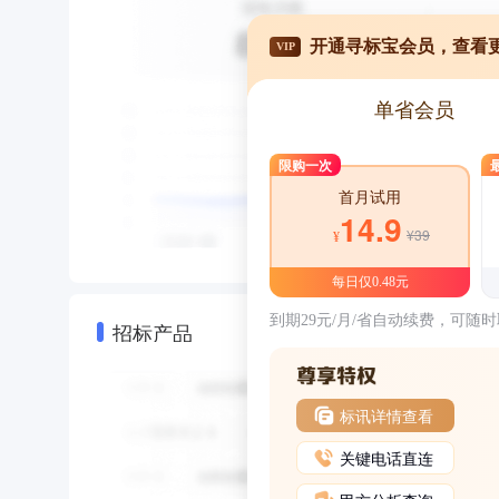
开通寻标宝会员，查看
VIP
单省会员
限购一次
首月试用
14.9
¥39
¥
每日仅0.48元
到期29元/月/省自动续费，可随
招标产品
标讯详情查看
关键电话直连