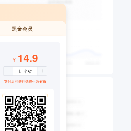
黑金会员
14.9
¥
支付后可进行选择生效省份