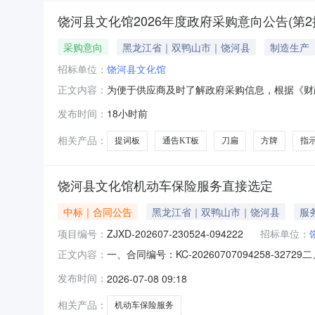
饶河县文化馆2026年度政府采购意向公告(第2
采购意向
黑龙江省｜双鸭山市｜饶河县
制造生产
招标单位：
饶河县文化馆
为便于供应商及时了解政府采购信息，根据《财政
正文内容：
采购项目名称采购需求概况预算金额(万元)预计采购
发布时间：
18小时前
个；“由此上楼”指示牌彩印雪芙板*1个；道路牌道
相关产品：
提词板
通告KT板
刀扁
方牌
指
饶河县文化馆机动车保险服务直接选定
中标｜合同公告
黑龙江省｜双鸭山市｜饶河县
服
项目编号：
ZJXD-202607-230524-094222
招标单位：
一、合同编号：KC-20260707094258-3
正文内容：
动车保险服务直接选定五、合同主体采购人（甲方
发布时间：
2026-07-08 09:18
公司双鸭山市分公司地址：黑龙江省双鸭山市尖山
相关产品：
机动车保险服务