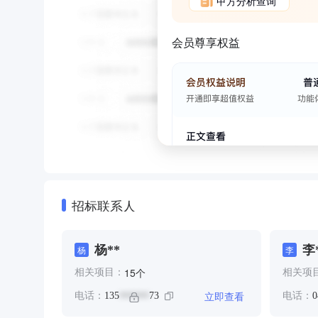
甲方分析查询
会员尊享权益
招标联系人
杨**
李
杨
李
个
15
相关项目：
相关项
立即查看
电话：
135
73
电话：
0
******