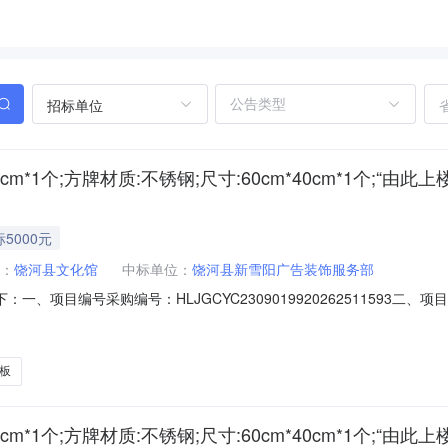
招标单位
cm*1个;方牌材质:不锈钢;尺寸:60cm*40cm*1个;“
5000元
：
饶河县文化馆
中标单位：
饶河县新雪阳广告装饰服务部
、项目编号采购编号：HLJGCYC2309019920262511593二、项
*1个；“由此上楼”指示牌彩印雪芙板*1个；道路牌道具铝合金*10个；图
黑龙江省双鸭山市饶河县新阳南路4号1-2中标（成交）金额：5000.00
板
cm*1个;方牌材质:不锈钢;尺寸:60cm*40cm*1个;“