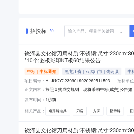
招投标
50
饶河县文化馆刀扁材质:不锈钢;尺寸:230cm*30
*10个;图板彩印KT板60结果公告
中标｜中标通知
黑龙江省｜双鸭山市｜饶河县
中标
项目编号：
HLJGCYC2309019920262511593
招标单位
按照直购成交规则，现将采购中标(成交)公告如下：一
正文内容：
个；方牌材质：不锈钢；尺寸：60cm*40cm
发布时间：
1秒前
广告装饰服务部供应商地址：黑龙江省双鸭山市饶河县
相关产品：
道路牌道具
刀扁
方牌
指示牌
图
饶河县文化馆刀扁材质:不锈钢;尺寸:230cm*30