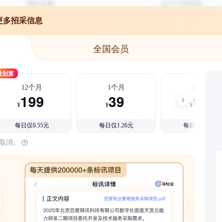
更多招采信息
全国会员
最划算
12个月
1个月
3个月
199
39
99
¥
¥
¥
每日仅0.55元
每日仅1.26元
每日仅1.08元
时取消。