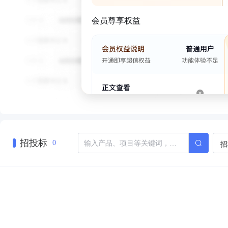
会员尊享权益
招投标
招
0