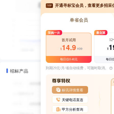
开通寻标宝会员，查看更多招采
VIP
单省会员
限购一次
最划算
1
首月试用
1
14.9
¥39
¥
¥
每日仅0.48元
每日仅
到期29元/月/省自动续费，可随时取消。
招标产品
标讯详情查看
关键电话直连
甲方分析查询