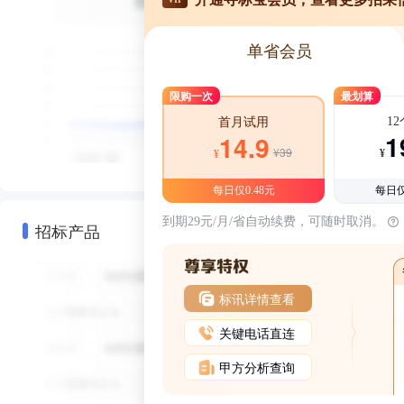
单省会员
限购一次
最划算
1
首月试用
1
14.9
¥39
¥
¥
每日仅0.48元
每日仅
到期29元/月/省自动续费，可随时取消。
招标产品
标讯详情查看
关键电话直连
甲方分析查询