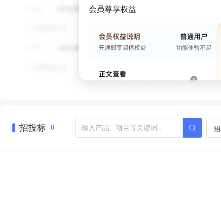
会员尊享权益
招投标
招
0