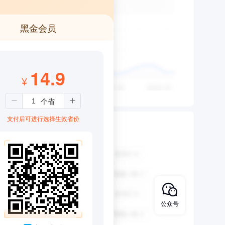
黑金会员
14.9
¥
支付后可进行选择生效省份
公众号