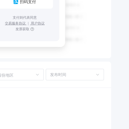
扫码支付
支付则代表同意
交易服务协议
｜
用户协议
发票获取
省份地区