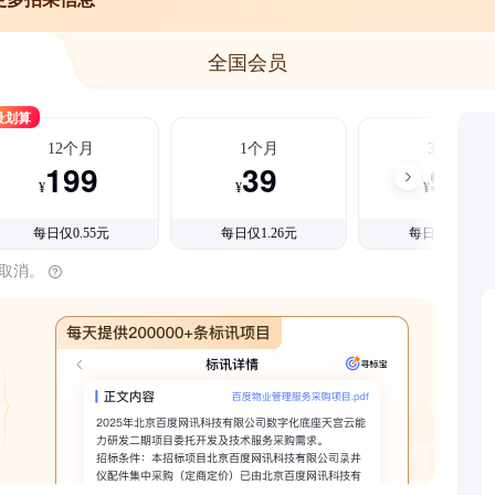
全国会员
最划算
12个月
1个月
3个月
199
39
99
¥
¥
¥
每日仅0.55元
每日仅1.26元
每日仅1.08元
时取消。