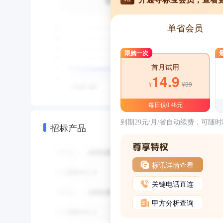
单省会员
限购一次
首月试用
14.9
¥39
¥
每日仅0.48元
到期29元/月/省自动续费，可随
招标产品
标讯详情查看
关键电话直连
甲方分析查询