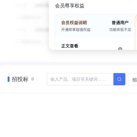
会员尊享权益
招投标
招
0