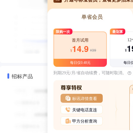
单省会员
限购一次
最划算
1
首月试用
1
14.9
¥39
¥
¥
每日仅0.48元
每日仅
到期29元/月/省自动续费，可随时取消。
招标产品
标讯详情查看
关键电话直连
甲方分析查询