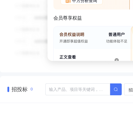
甲方分析查询
会员尊享权益
招投标
招
0