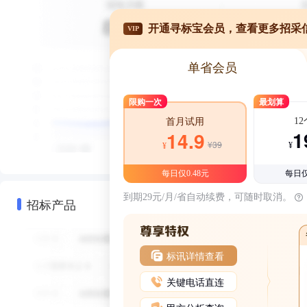
开通寻标宝会员，查看更多招采
VIP
单省会员
限购一次
最划算
1
首月试用
1
14.9
¥39
¥
¥
每日仅0.48元
每日仅
到期29元/月/省自动续费，可随时取消。
招标产品
标讯详情查看
关键电话直连