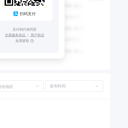
扫码支付
支付则代表同意
交易服务协议
｜
用户协议
发票获取
省份地区