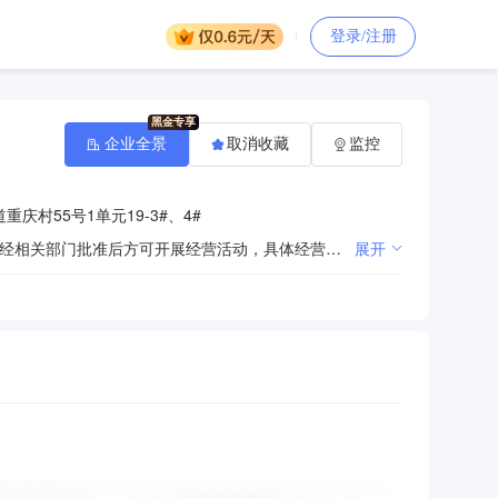
登录/注册
企业全景
取消收藏
监控
庆村55号1单元19-3#、4#
许可项目：建设工程施工；舞台工程施工；电气安装服务；住宅室内装饰装修。（依法须经批准的项目，经相关部门批准后方可开展经营活动，具体经营项目以相关部门批准文件或许可证件为准）一般项目：办公设备销售；计算机软硬件及辅助设备零售；云计算设备销售；通讯设备销售；计算机系统服务；信息系统集成服务；计算机及办公设备维修；信息技术咨询服务；云计算装备技术服务；物联网技术服务；5G通信技术服务；数据处理服务；数据处理和存储支持服务；互联网数据服务；互联网安全服务；软件开发；网络与信息安全软件开发；办公设备租赁服务；安全技术防范系统设计施工服务；网络技术服务；安全系统监控服务；互联网设备销售；信息安全设备销售；物联网设备销售；机械设备销售；电器辅件销售；家用电器销售；家用电器零配件销售；电子产品销售；化工产品销售（不含许可类化工产品）；五金产品零售；建筑材料销售；建筑装饰材料销售；仪器仪表销售；电子元器件与机电组件设备销售；电线、电缆经营；电力电子元器件销售；电力设施器材销售；制冷、空调设备销售；环境保护专用设备销售；办公设备耗材销售；金属材料销售；安防设备销售；复印和胶印设备销售；日用品销售；日用百货销售；第一类医疗器械销售；音响设备销售；消防器材销售；照相机及器材销售；教学专用仪器销售；文具用品零售；食品销售（仅销售预包装食品）；纸制品销售；家具销售；家具零配件销售；办公用品销售；体育用品及器材零售；户外用品销售；工艺美术品及礼仪用品销售（象牙及其制品除外）；厨具卫具及日用杂品零售；服装服饰零售；针纺织品销售；劳动保护用品销售；皮革制品销售；家居用品销售；互联网销售（除销售需要许可的商品）；塑料制品销售；橡胶制品销售；日用玻璃制品销售；卫生洁具销售；乐器零售；承接档案服务外包；金属工具销售；会议及展览服务；办公服务；电子专用设备销售；显示器件销售；家用视听设备销售；日用化学产品销售；日用杂品销售；个人卫生用品销售；机械电气设备销售；阀门和旋塞销售；信息系统运行维护服务。（除依法须经批准的项目外，凭营业执照依法自主开展经营活动）
展开