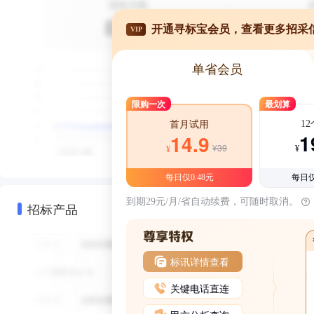
开通寻标宝会员，查看更多招采
VIP
单省会员
限购一次
最划算
1
首月试用
1
14.9
¥39
¥
¥
每日仅0.48元
每日仅
到期29元/月/省自动续费，可随时取消。
招标产品
标讯详情查看
关键电话直连