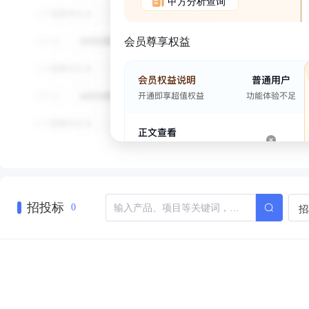
甲方分析查询
会员尊享权益
招投标
招
0