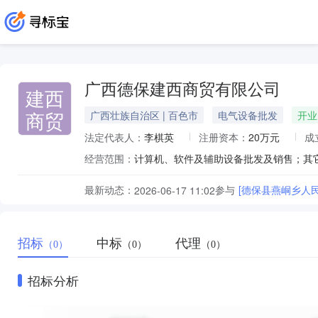
广西德保建西商贸有限公司
建西
商贸
广西壮族自治区 | 百色市
电气设备批发
开业
法定代表人：
李棋英
注册资本：
20万元
成
经营范围：
最新动态：
参与
[德保县燕峒乡人
2026-06-17 11:02
招标
中标
代理
（0）
（0）
（0）
招标分析