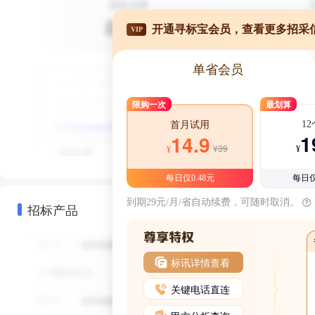
开通寻标宝会员，查看更多招采
VIP
单省会员
限购一次
最划算
1
首月试用
1
14.9
¥39
¥
¥
每日仅0.48元
每日仅
到期29元/月/省自动续费，可随时取消。
招标产品
标讯详情查看
关键电话直连