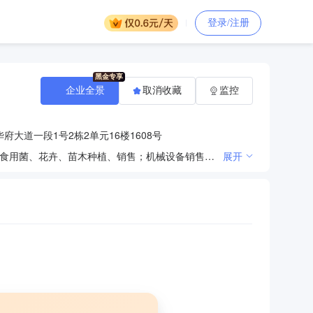
登录/注册
企业全景
取消收藏
监控
大道一段1号2栋2单元16楼1608号
农业技术开发、技术咨询、技术推广；农业旅游项目开发；病虫害防治服务；农作物种植；水果、蔬菜、食用菌、花卉、苗木种植、销售；机械设备销售、维修；销售：五金交电、建材、化肥、农膜、农药（不含危险品）、不再分装的种子、饲料及添加剂、农副产品、水产品（不含长江流域及天然水域非法捕捞渔获物）、日用品；货物及技术进出口；仓储服务（不含危险品）；计算机软件开发；企业管理咨询。（依法须经批准的项目，经相关部门批准后方可展开经营活动）。
展开