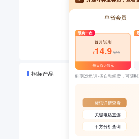
单省会员
限购一次
首月试用
14.9
¥39
¥
每日仅0.48元
到期29元/月/省自动续费，可随
招标产品
标讯详情查看
关键电话直连
甲方分析查询