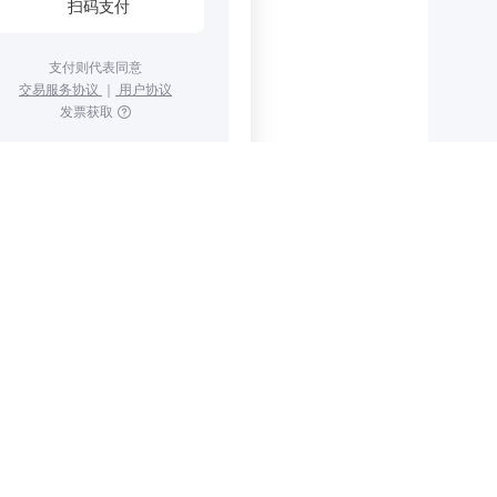
扫码支付
支付则代表同意
交易服务协议
｜
用户协议
发票获取
省份地区