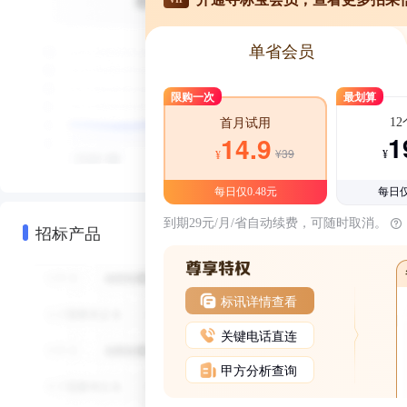
单省会员
限购一次
最划算
1
首月试用
1
14.9
¥39
¥
¥
每日仅0.48元
每日仅
到期29元/月/省自动续费，可随时取消。
招标产品
标讯详情查看
关键电话直连
甲方分析查询