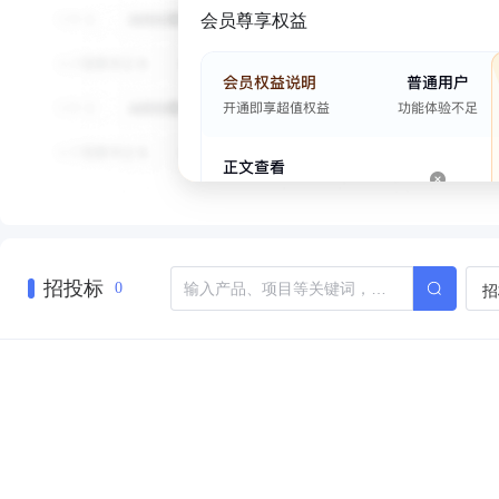
会员尊享权益
招投标
招
0