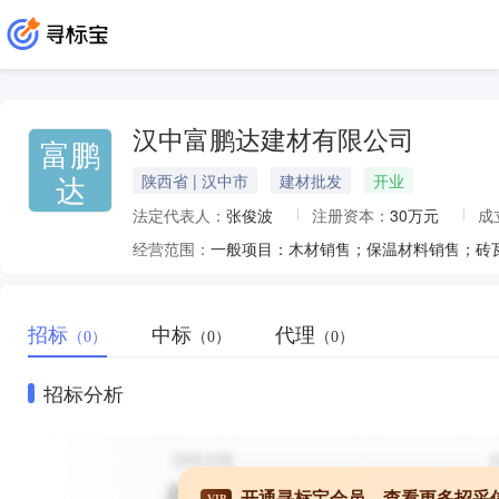
汉中富鹏达建材有限公司
富鹏
达
陕西省 | 汉中市
建材批发
开业
法定代表人：
张俊波
注册资本：
30万元
成
经营范围：
招标
中标
代理
（0）
（0）
（0）
招标分析
开通寻标宝会员，查看更多招采
VIP