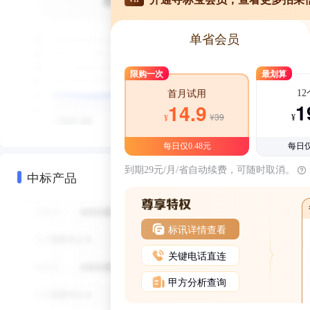
单省会员
限购一次
最划算
1
首月试用
1
14.9
¥39
¥
¥
每日仅0.48元
每日仅
到期29元/月/省自动续费，可随时取消。
中标产品
标讯详情查看
关键电话直连
甲方分析查询