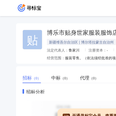
博乐市贴身世家服装服饰
贴
新疆维吾尔自治区 | 博尔塔拉蒙古自治州
法定代表人：
鲁家川
注册资本：
-
经营范围：
服装零售。（依法须经批准的项
招标
中标
代理
（0）
（0）
（0）
招标分析
开通寻标宝会员，查看
VIP