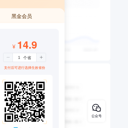
黑金会员
14.9
¥
支付后可进行选择生效省份
公众号