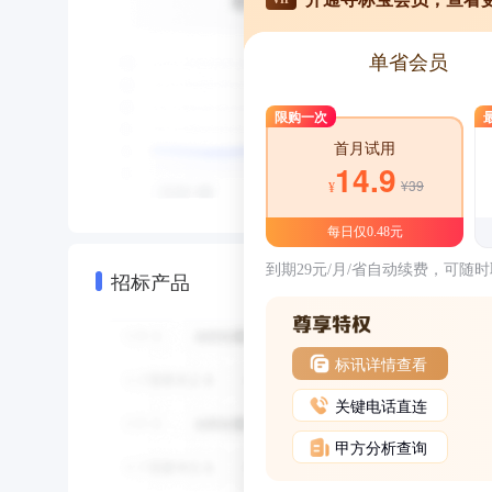
单省会员
限购一次
首月试用
14.9
¥39
¥
每日仅0.48元
到期29元/月/省自动续费，可随
招标产品
标讯详情查看
关键电话直连
甲方分析查询