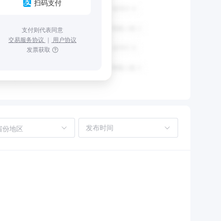
扫码支付
支付则代表同意
交易服务协议
｜
用户协议
发票获取
省份地区