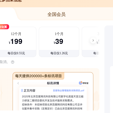
全国会员
最划算
12个月
1个月
3个月
199
39
99
¥
¥
¥
每日仅0.55元
每日仅1.26元
每日仅1.08元
时取消。