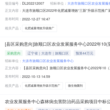
项目编号：
DL202212007
招标单位：
大连市旅顺口区农业发展服
大连市旅顺口区2022年化肥减量增效“三新”升级示范推广
正文内容：
量增效“三新”升级示范推广采购项目的潜在投标人应在大
发布时间：
2022-12-27 16:47
月17日14:00:00（北京时间）前递交投标文件。一、项
相关产品：
化肥减量增效升级推广
[县区采购意向]旅顺口区农业发展服务中心2022年10(
采购意向
辽宁省｜大连市｜旅顺口区
预算44万元
招标单位：
大连市旅顺口区农业发展服务中心
【县区采购意向】旅顺口区农业发展服务中心2022年10
正文内容：
了解政府采购信息，根据《财政部关于开展政府采购意向公开
发布时间：
2022-10-13 14:59
如下：序号采购项目名称采购需求概况预算金额（万元）预计采
标
相关产品：
化肥减量增效升级示范推广
微生物菌剂
农业发展服务中心森林病虫害防治药品采购项目中标