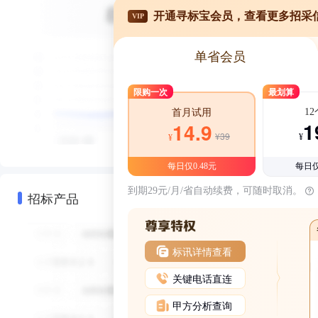
开通寻标宝会员，查看更多招采
VIP
单省会员
限购一次
最划算
1
首月试用
1
14.9
¥39
¥
¥
每日仅0.48元
每日仅
到期29元/月/省自动续费，可随时取消。
招标产品
标讯详情查看
关键电话直连
甲方分析查询