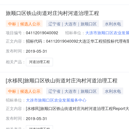
旅顺口区铁山街道对庄沟村河道治理工程
中标｜候选人公示
辽宁省｜大连市｜旅顺口区
水利水电
项目编号：
04112019040092
招标单位：
大连市旅顺口区农业发
招标代码：04112019040092大连泛华工程招投标
正文内容：
月30日开标、评标，开评标会结束后根据有关法律、法规要求，
发布时间：
2019-05-31
(包)名称：旅顺口区铁山街道对庄沟村河道治理工程招
人为:
相关产品：
河道治理工程
[水移民]旅顺口区铁山街道对庄沟村河道治理工程
中标｜候选人公示
辽宁省｜大连市｜旅顺口区
水利水电
招标单位：
大连市旅顺口区农业发展服务中心
[水移民]旅顺口区铁山街道对庄沟村河道治理工程Rep
正文内容：
进行招标，并于2019年05月30日开标、评标，开评标
发布时间：
2019-05-31
SYM2019100DL1004001001标段(包)名
经评标委员会评审