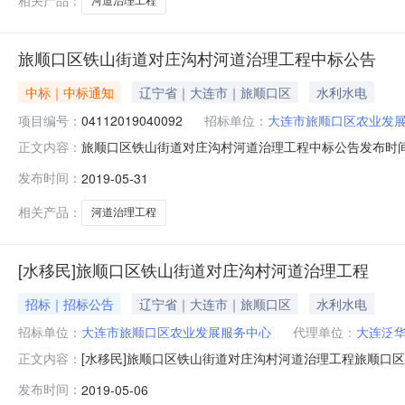
相关产品：
河道治理工程
旅顺口区铁山街道对庄沟村河道治理工程中标公告
中标｜中标通知
辽宁省｜大连市｜旅顺口区
水利水电
项目编号：
04112019040092
招标单位：
大连市旅顺口区农业发
旅顺口区铁山街道对庄沟村河道治理工程中标公告发布时间：
正文内容：
代理有限公司招标地区：辽宁省招标产品：所属行业：;水利
发布时间：
2019-05-31
顺口区铁山街道对庄沟村河道治理工程进行招标，并于20
日。特此公
相关产品：
河道治理工程
[水移民]旅顺口区铁山街道对庄沟村河道治理工程
招标｜招标公告
辽宁省｜大连市｜旅顺口区
水利水电
招标单位：
大连市旅顺口区农业发展服务中心
代理单位：
大连泛
[水移民]旅顺口区铁山街道对庄沟村河道治理工程旅顺口
正文内容：
项目面向国内公开招标，择优选定中标人。本次招标投资约为
发布时间：
2019-05-06
源交易中心5楼。1、招标内容：旅顺口区铁山街道对庄沟