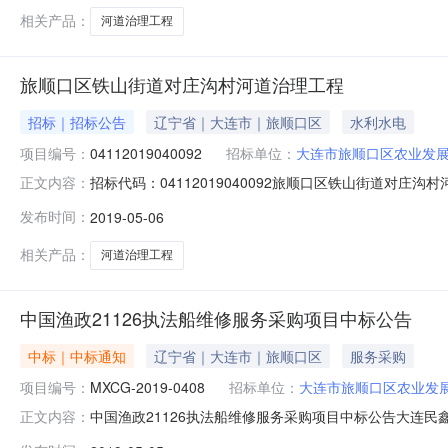
资格要求：1）投标人须为水利
相关产品：
河道治理工程
旅顺口区铁山街道对庄沟村河道治理工程
招标｜招标公告
辽宁省｜大连市｜旅顺口区
水利水电
项目编号：
04112019040092
招标单位：
大连市旅顺口区农业发
招标代码：04112019040092旅顺口区铁山街道
正文内容：
标，择优选定中标人。本次招标投资约为48万元，资金来源
发布时间：
2019-05-06
招标内容：旅顺口区铁山街道对庄沟村河道治理工程的施工
须为水利水电工程
相关产品：
河道治理工程
中国渔政21126执法船维修服务采购项目中标公告
中标｜中标通知
辽宁省｜大连市｜旅顺口区
服务采购
项目编号：
MXCG-2019-0408
招标单位：
大连市旅顺口区农业发
中国渔政21126执法船维修服务采购项目中标公告大连
正文内容：
进行国内公开招标。招标公告发布日期为2019年4月10日