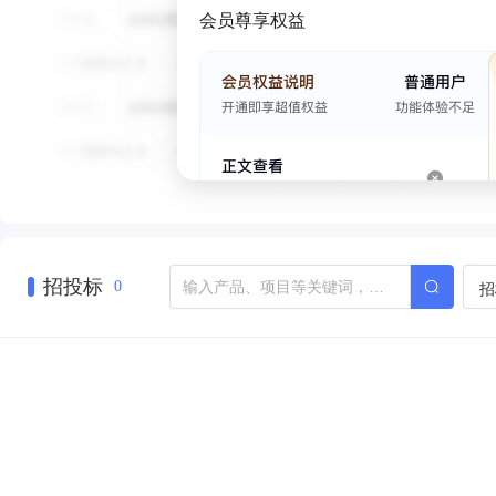
会员尊享权益
招投标
招
0