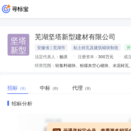
芜湖坚塔新型建材有限公司
坚塔
新型
安徽省 | 芜湖市
粘土砖瓦及建筑砌块制造
开
法定代表人：
杨洪
注册资本：
300万元
成
经营范围：
轻集料砌块、粉煤灰空心砌块、水泥砖瓦
招标
中标
代理
（0）
（0）
（0）
招标分析
开通寻标宝会员，查看更多招采
VIP