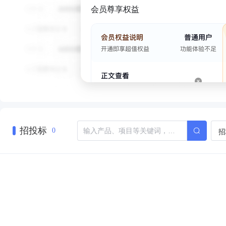
会员尊享权益
招投标
招
0