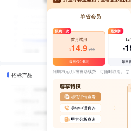
单省会员
限购一次
最划算
1
首月试用
1
14.9
¥39
¥
¥
每日仅0.48元
每日仅
到期29元/月/省自动续费，可随时取消。
招标产品
标讯详情查看
关键电话直连
甲方分析查询