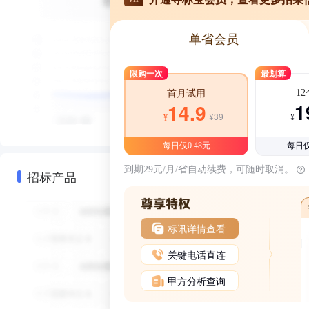
单省会员
限购一次
最划算
1
首月试用
1
14.9
¥39
¥
¥
每日仅0.48元
每日仅
到期29元/月/省自动续费，可随时取消。
招标产品
标讯详情查看
关键电话直连
甲方分析查询