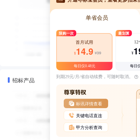
单省会员
限购一次
最划算
1
首月试用
1
14.9
¥39
¥
¥
每日仅0.48元
每日仅
到期29元/月/省自动续费，可随时取消。
招标产品
标讯详情查看
关键电话直连
甲方分析查询