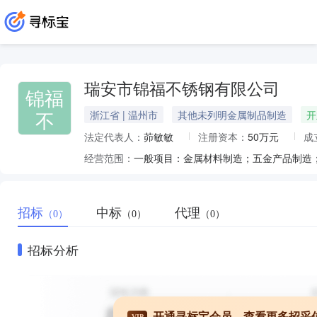
瑞安市锦福不锈钢有限公司
锦福
不
浙江省 | 温州市
其他未列明金属制品制造
开
法定代表人：
茆敏敏
注册资本：
50万元
成
经营范围：
招标
中标
代理
（0）
（0）
（0）
招标分析
开通寻标宝会员，查看更多招采
VIP