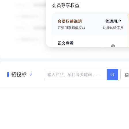
会员尊享权益
招投标
招
0