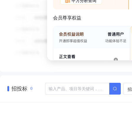
甲方分析查询
会员尊享权益
招投标
招
0