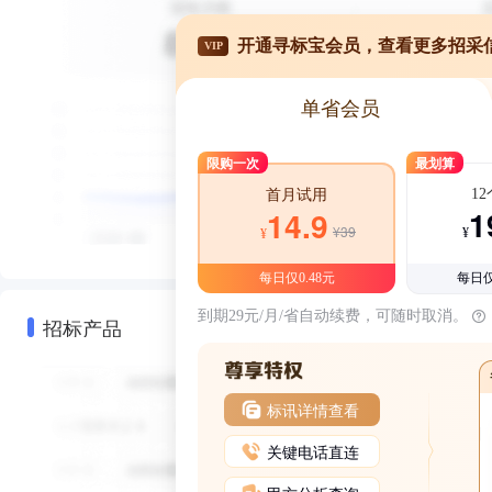
开通寻标宝会员，查看更多招采
VIP
单省会员
限购一次
最划算
1
首月试用
1
14.9
¥39
¥
¥
每日仅0.48元
每日仅
到期29元/月/省自动续费，可随时取消。
招标产品
标讯详情查看
关键电话直连