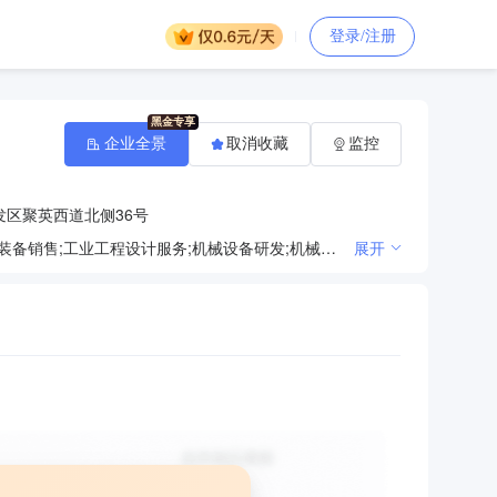
登录/注册
企业全景
取消收藏
监控
区聚英西道北侧36号
一般项目：工业自动控制系统装置制造;工业自动控制系统装置销售;智能基础制造装备制造;智能基础制造装备销售;工业工程设计服务;机械设备研发;机械设备销售;机械电气设备制造;普通机械设备安装服务;通用设备制造（不含特种设备制造）;通用设备修理;专用设备修理;电子元器件零售;电气设备修理;电子专用设备销售;机械设备租赁;技术服务、技术开发、技术咨询、技术交流、技术转让、技术推广;技术进出口;货物进出口（除依法须经批准的项目外，凭营业执照依法自主开展经营活动）
展开