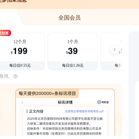
全国会员
最划算
12个月
1个月
3个月
199
39
99
¥
¥
¥
每日仅0.55元
每日仅1.26元
每日仅1.08元
时取消。