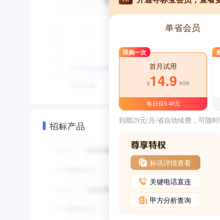
单省会员
限购一次
首月试用
14.9
¥39
¥
每日仅0.48元
到期29元/月/省自动续费，可随
招标产品
标讯详情查看
关键电话直连
甲方分析查询