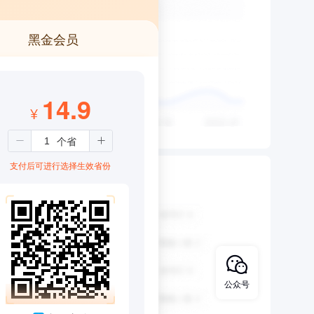
黑金会员
14.9
¥
支付后可进行选择生效省份
公众号