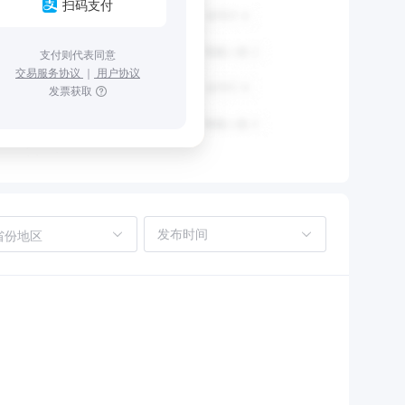
扫码支付
支付则代表同意
交易服务协议
｜
用户协议
发票获取
省份地区