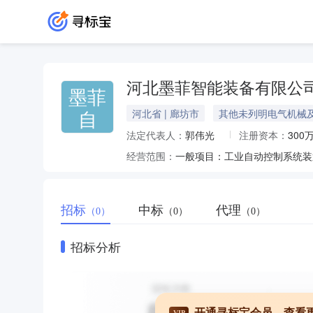
河北墨菲智能装备有限公
墨菲
自
河北省 | 廊坊市
其他未列明电气机械
法定代表人：
郭伟光
注册资本：
300
经营范围：
招标
中标
代理
（0）
（0）
（0）
招标分析
开通寻标宝会员，查看
VIP