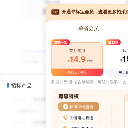
开通寻标宝会员，查看更多招采
VIP
单省会员
限购一次
最划算
1
首月试用
1
14.9
¥39
¥
¥
每日仅0.48元
每日仅
到期29元/月/省自动续费，可随时取消。
招标产品
标讯详情查看
关键电话直连