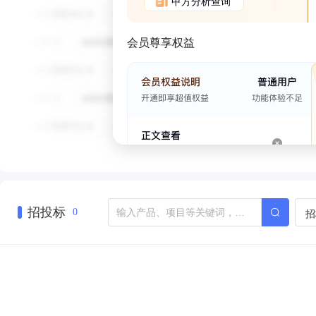
甲方分析查询
会员尊享权益
招投标
招
0