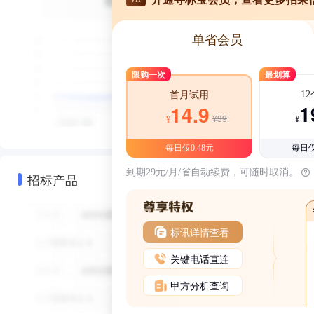
单省会员
限购一次
最划算
1
首月试用
1
14.9
¥39
¥
¥
每日仅0.48元
每日仅
到期29元/月/省自动续费，可随时取消。
招标产品
标讯详情查看
关键电话直连
甲方分析查询