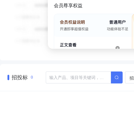
会员尊享权益
招投标
招
0