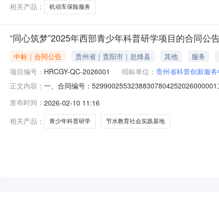
相关产品：
机动车保险服务
“同心筑梦”2025年西部青少年科普研学项目的合同公
中标｜合同公告
贵州省｜贵阳市｜息烽县
其他
服务
项目编号：
HRCGY-QC-2026001
招标单位：
贵州省科普创新服务
一、合同编号：52990025532388307804252026
正文内容：
心筑梦”2025年西部青少年科普研学项目五、合同主体采购
发布时间：
2026-02-10 11:16
州省游居旅行社有限公司地址：贵州省贵阳市经济开发区平桥街
相关产品：
青少年科普研学
节水教育社会实践基地
NEW
HOT
5折起