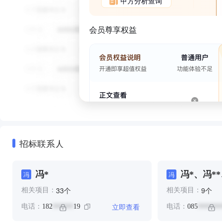
甲方分析查询
会员尊享权益
招标联系人
冯*
冯*、冯**
冯
冯
个
个
33
9
相关项目：
相关项目：
立即查看
电话：
182
19
电话：
085
******
*******