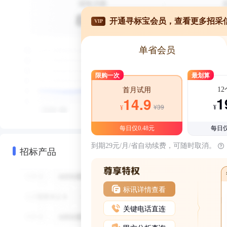
开通寻标宝会员，查看更多招采
VIP
单省会员
限购一次
最划算
1
首月试用
1
14.9
¥39
¥
¥
每日仅0.48元
每日仅
到期29元/月/省自动续费，可随时取消。
招标产品
标讯详情查看
关键电话直连