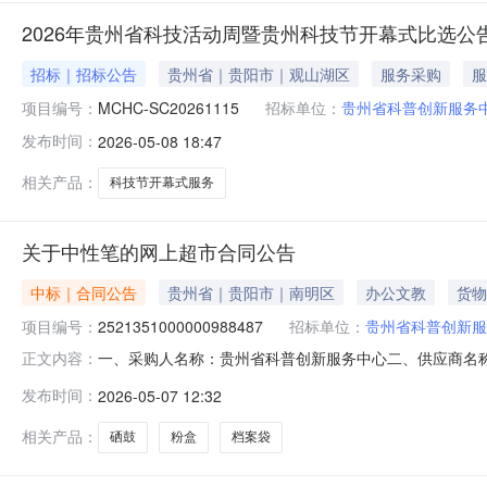
2026年贵州省科技活动周暨贵州科技节开幕式比选公
招标｜招标公告
贵州省｜贵阳市｜观山湖区
服务采购
服
项目编号：
MCHC-SC20261115
招标单位：
贵州省科普创新服务
发布时间：
2026-05-08 18:47
相关产品：
科技节开幕式服务
关于中性笔的网上超市合同公告
中标｜合同公告
贵州省｜贵阳市｜南明区
办公文教
货物
项目编号：
2521351000000988487
招标单位：
贵州省科普创新服
一、采购人名称：贵州省科普创新服务中心二、供应商名
正文内容：
2521351000000988487五、合同编号：529900255
发布时间：
2026-05-07 12:32
5.00241202得力24/60012订书钉12#(1000枚/盒)得力/de
相关产品：
硒鼓
粉盒
档案袋