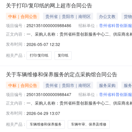
关于打印/复印纸的网上超市合同公告
中标｜合同公告
贵州省｜贵阳市｜南明区
办公文教
货物
项目编号：
2521351000000988486
招标单位：
贵州省科普创新服
一、采购人名称：贵州省科普创新服务中心二、供应商名
正文内容：
2521351000000988486五、合同编号：529900255
发布时间：
2026-05-07 12:32
好/SOHOA470g8包装,箱3.00180540服务要
相关产品：
打印/复印纸
复印纸
关于车辆维修和保养服务的定点采购馆合同公告
中标｜合同公告
贵州省｜贵阳市｜南明区
服务采购
服务
项目编号：
2501351000000988447
招标单位：
贵州省科普创新服
一、采购人名称：贵州省科普创新服务中心二、供应商名
正文内容：
2501351000000988447五、合同编号：5299002
发布时间：
2026-04-29 13:07
1.0047254725服务要求或标的基本概况：七、其它事
相关产品：
车辆维修和保养服务
车辆年审、保养及维修