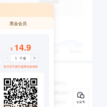
黑金会员
14.9
¥
支付后可进行选择生效省份
公众号