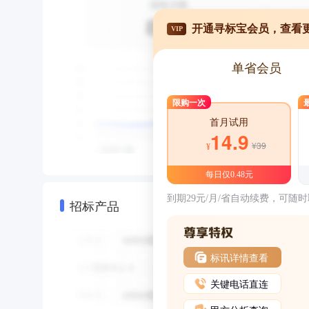
开通寻标宝会员，查看
VIP
单省会员
限购一次
首月试用
14.9
¥39
¥
每日仅0.48元
到期29元/月/省自动续费，可随
招标产品
标讯详情查看
关键电话直连