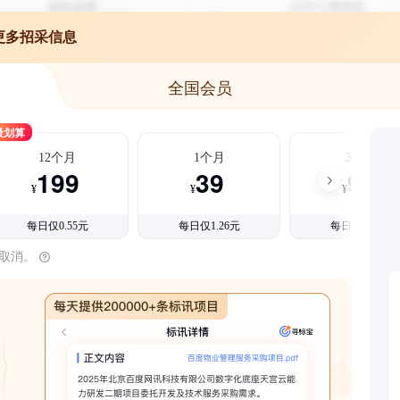
更多招采信息
全国会员
最划算
12个月
1个月
3个月
199
39
99
¥
¥
¥
每日仅0.55元
每日仅1.26元
每日仅1.08元
时取消。