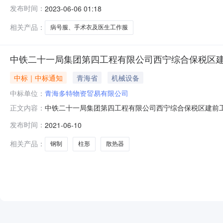
褂）采购项目三、中标（成交）信息供应商名称供应商联系地
发布时间：
2023-06-06 01:18
主要标的信息货物类供应商名称名称品牌数量单价规格型
审专家名单：温小卫、杨瑞基、刘
相关产品：
病号服、手术衣及医生工作服
中铁二十一局集团第四工程有限公司西宁综合保税区建
中标｜中标通知
青海省
机械设备
中标单位：
青海多特物资贸易有限公司
中铁二十一局集团第四工程有限公司西宁综合保税区建前
正文内容：
钢制柱形散热器询价单-询价公示评标工作已经结束，中标
发布时间：
2021-06-10
量经过业主认可，价格符合市场调查价格
相关产品：
钢制
柱形
散热器