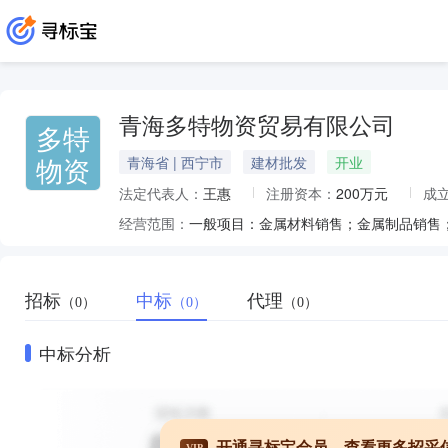
青海多特物资贸易有限公司
多特
物资
青海省 | 西宁市
建材批发
开业
法定代表人：
王惠
注册资本：
200万元
成
经营范围：
招标
中标
代理
（0）
（0）
（0）
中标分析
开通寻标宝会员，查看更多招采
VIP