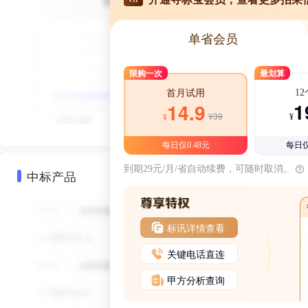
单省会员
限购一次
最划算
1
首月试用
1
14.9
¥39
¥
¥
每日仅0.48元
每日仅
到期29元/月/省自动续费，可随时取消。
中标产品
标讯详情查看
关键电话直连
甲方分析查询