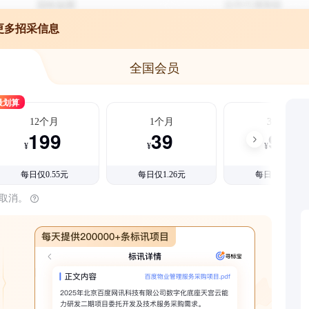
更多招采信息
全国会员
最划算
12个月
1个月
3个月
199
39
99
¥
¥
¥
每日仅0.55元
每日仅1.26元
每日仅1.08元
时取消。