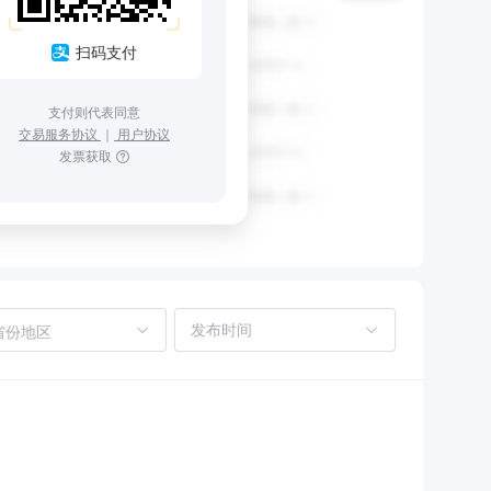
扫码支付
支付则代表同意
交易服务协议
｜
用户协议
发票获取
省份地区