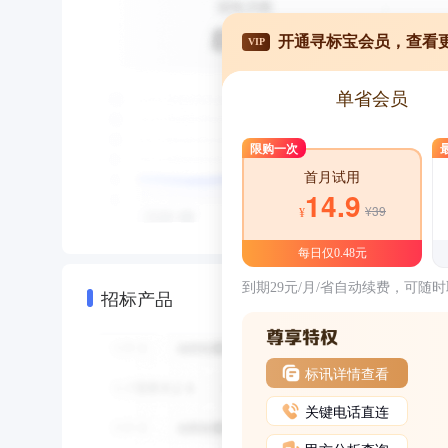
开通寻标宝会员，查看
VIP
单省会员
限购一次
首月试用
14.9
¥39
¥
每日仅0.48元
到期29元/月/省自动续费，可随
招标产品
标讯详情查看
关键电话直连