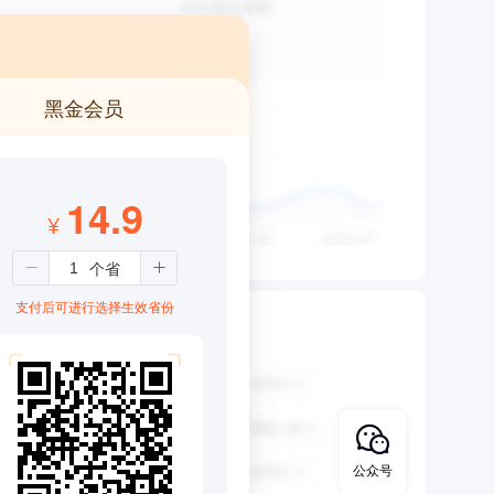
黑金会员
14.9
¥
支付后可进行选择生效省份
公众号