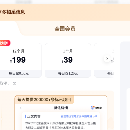
更多招采信息
全国会员
最划算
12个月
1个月
3个月
199
39
99
¥
¥
¥
每日仅0.55元
每日仅1.26元
每日仅1.08元
时取消。