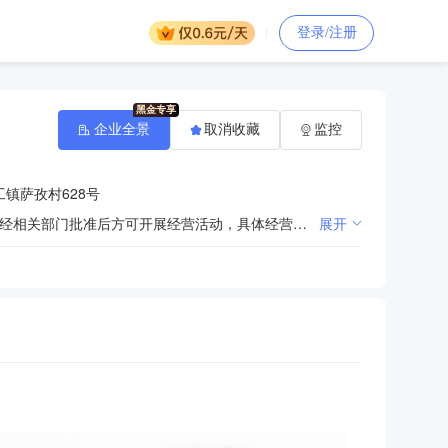
登录/注册
企业全景
取消收藏
监控
镇萨孜村628号
许可项目：住宅室内装饰装修；建设工程设计；建设工程施工；公路管理与养护（依法须经批准的项目，经相关部门批准后方可开展经营活动，具体经营项目以相关部门批准文件或许可证件为准）一般项目：对外承包工程；工程管理服务；土石方工程施工；门窗制造加工；园林绿化工程施工；金属门窗工程施工；体育场地设施工程施工；家具安装和维修服务；市政设施管理；住宅水电安装维护服务；建筑装饰材料销售；建筑材料销售；门窗销售；金属材料销售；五金产品零售；合成材料销售；金属工具销售；家具销售；电子产品销售；消防器材销售；电线、电缆经营；办公用品销售；办公设备耗材销售；机械零件、零部件加工；机械零件、零部件销售；谷物销售（除依法须经批准的项目外，凭营业执照依法自主开展经营活动）
展开