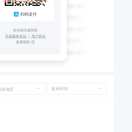
扫码支付
支付则代表同意
交易服务协议
｜
用户协议
发票获取
省份地区