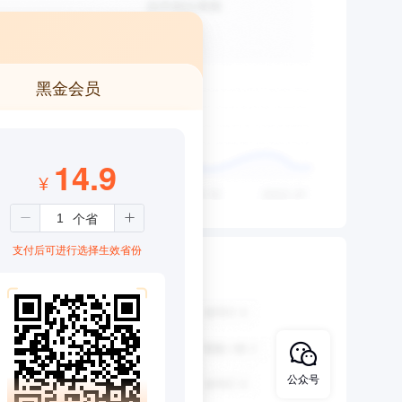
黑金会员
14.9
¥
支付后可进行选择生效省份
公众号