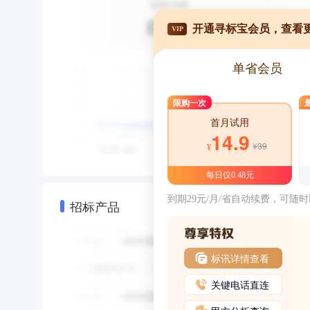
开通寻标宝会员，查看
VIP
单省会员
限购一次
首月试用
14.9
¥39
¥
每日仅0.48元
到期29元/月/省自动续费，可随
招标产品
标讯详情查看
关键电话直连