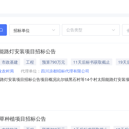
招标单位
阳能路灯安装项目招标公告
市政基建
工程
预算790万元
11天后标书获取截止
19天
业农村局
代理单位：
四川凉都招标代理有限公司
能路灯安装项目招标公告项目概况比尔镇黑石村等14个村太阳能路灯安装
取招标文件，并于2026年08月27日10时00分（北京时间）前递交投
0053项目名称：比尔镇黑石村等14个村太阳能路灯安装项目采购方式：公开招标
牧草种植项目招标公告