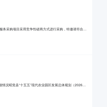
服务采购项目采用竞争性磋商方式进行采购，特邀请符合本
：昭觉县解放沟镇火普村林下中药材产业示范基地项目设计服务采
最高限价：208080.00元三、采购项目简介1、采购内
详细情况昭觉县“十五五”现代农业园区发展总体规划（2026—
购项目名称：昭觉县“十五五”现代农业园区发展总体规划
购数量:1.0000项主要功能或目标: