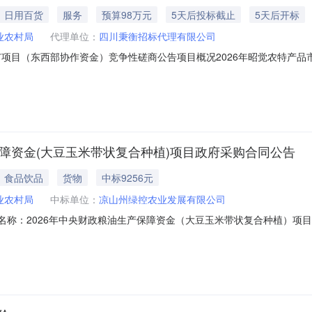
日用百货
服务
预算98万元
5天后投标截止
5天后开标
业农村局
代理单位：
四川秉衡招标代理有限公司
广项目（东西部协作资金）竞争性磋商公告项目概况2026年昭觉农特产
称“项目电子化交易系统”）获取采购文件，并于2026年08月13日09
号：N5134312026000049项目名称：2026年昭觉农特产品市
保障资金(大豆玉米带状复合种植)项目政府采购合同公告
食品饮品
货物
中标9256元
业农村局
中标单位：
凉山州绿控农业发展有限公司
、合同名称：2026年中央财政粮油生产保障资金（大豆玉米带状复合种植）项目三、项
种植）项目五、合同主体采购人(甲方)：昭觉县农业农村局地址：四川省昭觉
川省凉山彝族自治州西昌市四川省凉山彝族自治州西昌市川兴镇联系方式：17