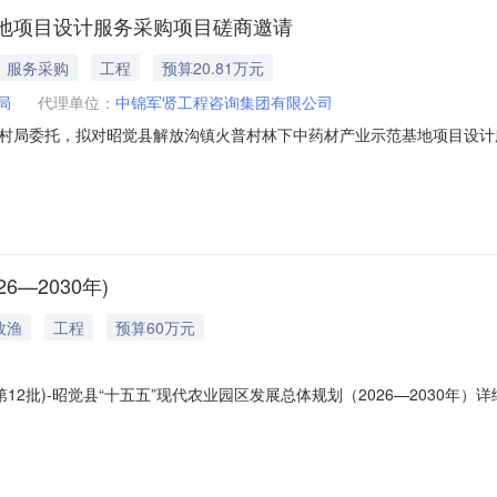
地项目设计服务采购项目磋商邀请
服务采购
工程
预算20.81万元
局
代理单位：
中锦军贤工程咨询集团有限公司
村局委托，拟对昭觉县解放沟镇火普村林下中药材产业示范基地项目设计
、采购项目基本情况1、项目编号：ZJJX-202607132、项目名称
：中锦军贤工程咨询集团有限公司二、资金情况预算金额：208080.00元
—2030年)
牧渔
工程
预算60万元
12批)-昭觉县“十五五”现代农业园区发展总体规划（2026—2030年）
2026年度政府采购意向公告(第12批)采购单位：昭觉县农业农村局采
万元(人民币)采购品目：采购需求概况：采购内容:C09019900-其他农业服务采