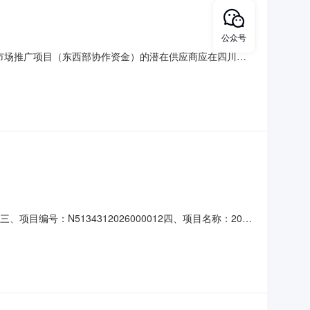
公众号
品市场推广项目（东西部协作资金）的潜在供应商应在四川省
时30分（北京时间）前提交响应文件。本项目通过项目电子化
场推广项目（东西部协作资金）采购方式：竞争性磋商预算金额：
目编号：N5134312026000012四、项目名称：2026
县新城镇解放路23号联系方式：08348332627供应商
781525566六、合同主要信息主要标