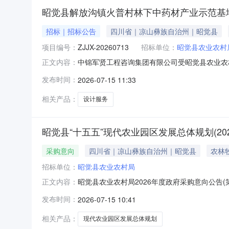
昭觉县解放沟镇火普村林下中药材产业示范基
招标｜招标公告
四川省｜凉山彝族自治州｜昭觉县
项目编号：
ZJJX-20260713
招标单位：
昭觉县农业农村
中锦军贤工程咨询集团有限公司受昭觉县农业农
正文内容：
次采购要求的供应商参加本项目的竞争性磋商。一
发布时间：
2026-07-15 11:33
购项目3、采购人：昭觉县农业农村局4、代理机构
容：昭觉县解放沟
相关产品：
设计服务
昭觉县“十五五”现代农业园区发展总体规划(2026
采购意向
四川省｜凉山彝族自治州｜昭觉县
农林
招标单位：
昭觉县农业农村局
昭觉县农业农村局2026年度政府采购意向公告(第
正文内容：
2030年）项目所在采购意向：昭觉县农业农村局
发布时间：
2026-07-15 10:41
（2026—2030年）预算金额：60.000000
相关产品：
现代农业园区发展总体规划