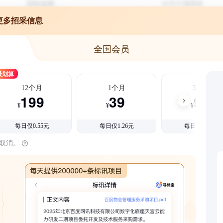
更多招采信息
全国会员
最划算
12个月
1个月
3个月
199
39
99
¥
¥
¥
每日仅0.55元
每日仅1.26元
每日仅1.08元
时取消。