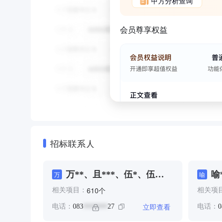
甲方分析查询
会员尊享权益
招标联系人
万**、且***、伍*、伍
喻
万
喻
***、伍**、伍**、发**、
个
610
相关项目：
相关项
吉**、孙**、孙**、孙**、
岳**、廖**、张**、张**、
立即查看
电话：
083
27
电话：
0
*******
张**、有***、朱**、朱
**、李**、杜**、杜**、杜