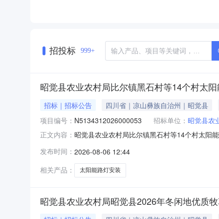
**、杨**、毛**、洛**、洛
*、热*、王*、白**、皮*、
秦**、解**、谢**、谭**、
郑**、郭**、陈**、马**、
马**、马*、马*、马**
招投标
999+
昭觉县农业农村局比尔镇黑石村等14个村太
招标｜招标公告
四川省｜凉山彝族自治州｜昭觉县
项目编号：
N5134312026000053
招标单位：
昭觉县农
昭觉县农业农村局比尔镇黑石村等14个村太阳
正文内容：
交易系统（以下简称“项目电子化交易系统”）获
发布时间：
2026-08-06 12:44
项目基本情况项目编号：N513431202600
合
相关产品：
太阳能路灯安装
昭觉县农业农村局昭觉县2026年冬闲地优质