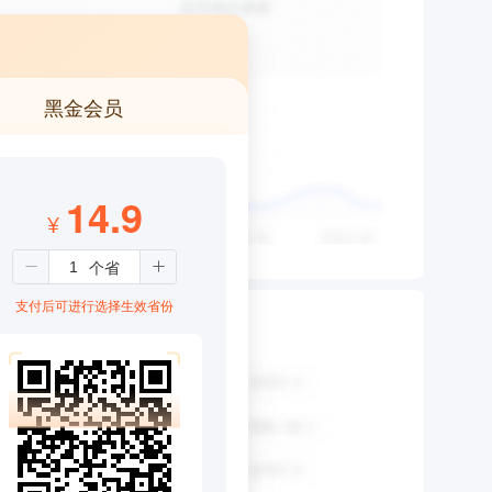
黑金会员
14.9
¥
支付后可进行选择生效省份