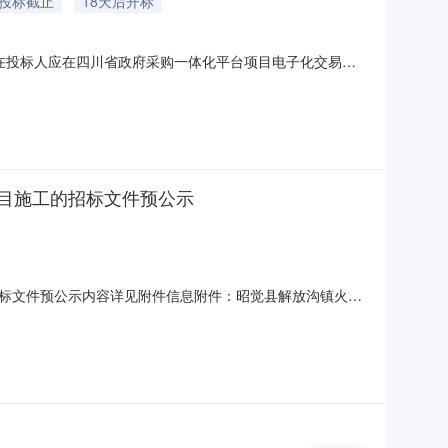
后投标截止
18天后开标
潜在投标人应在四川省政府采购一体化平台项目电子化交易系
。本项目通过项目电子化交易系统实行电子化采购。一、项目基
7,000,000.00元采购需求：详见采购需求附件合同履行
目施工的招标文件预公示
标文件预公示内容详见附件信息附件：昭觉县解放沟镇火普