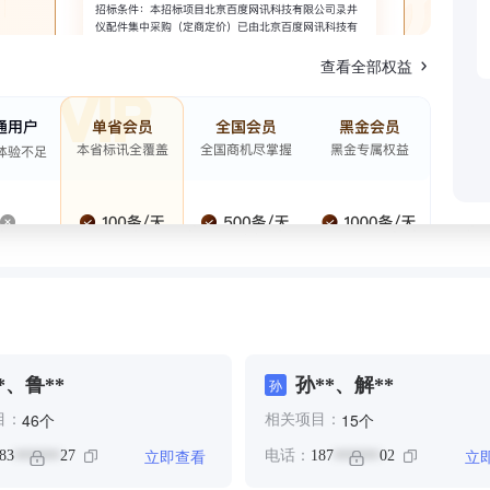
查看全部权益
*、鲁**
孙**、解**
孙
个
个
46
15
目：
相关项目：
立即查看
立
83
27
电话：
187
02
******
******