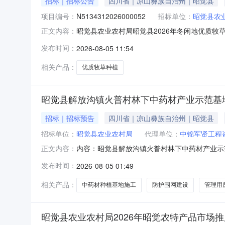
招标｜招标公告
四川省｜凉山彝族自治州｜昭觉县
项目编号：
N5134312026000052
招标单位：
昭觉县农
昭觉县农业农村局昭觉县2026年冬闲地优质牧
正文内容：
统（以下简称“项目电子化交易系统”）获取招标
发布时间：
2026-08-05 11:54
本情况项目编号：N5134312026000052
相关产品：
优质牧草种植
昭觉县解放沟镇火普村林下中药材产业示范基
招标｜招标预告
四川省｜凉山彝族自治州｜昭觉县
招标单位：
昭觉县农业农村局
代理单位：
中锦军贤工程
内容：昭觉县解放沟镇火普村林下中药材产业示
正文内容：
村林下中药材产业示范基地项目昭觉县解放沟镇
发布时间：
2026-08-05 01:49
相关产品：
中药材种植基地施工
防护围网建设
管理用
昭觉县农业农村局2026年昭觉农特产品市场推