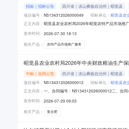
招标｜招标公告
四川省｜凉山彝族自治州｜昭觉县
项目编号：
N5134312026000049
招标单位：
昭觉县农
昭觉县农业农村局2026年昭觉农特产品市场推
正文内容：
政府采购一体化平台项目电子化交易系统（以下简
发布时间：
2026-07-30 18:13
交易系统实行电子化采购。一、项目基本情况项目编
980,0
相关产品：
农特产品市场推广服务
昭觉县农业农村局2026年中央财政粮油生产
中标｜合同公告
四川省｜凉山彝族自治州｜昭觉县
项目编号：
N5134312026000012
招标单位：
昭觉县农
一、合同编号：N5134312026000012二
正文内容：
年中央财政粮油生产保障资金（大豆玉米带状复合
发布时间：
2026-07-29 09:03
(乙方)：凉山州绿控农业发展有限公司地址：四
相关产品：
复合肥