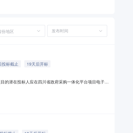
省份地区
后投标截止
19天后开标
项目的潜在投标人应在四川省政府采购一体化平台项目电子化
标文件。本项目通过项目电子化交易系统实行电子化采购。一、
预算金额：7,900,000.00元采购需求：详见采购需求附件