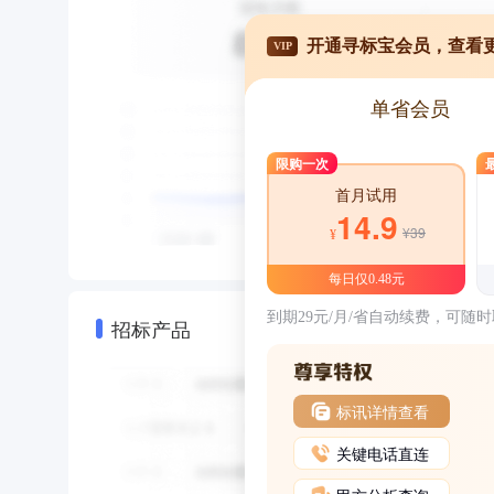
开通寻标宝会员，查看
VIP
单省会员
限购一次
首月试用
14.9
¥39
¥
每日仅0.48元
到期29元/月/省自动续费，可随
招标产品
标讯详情查看
关键电话直连