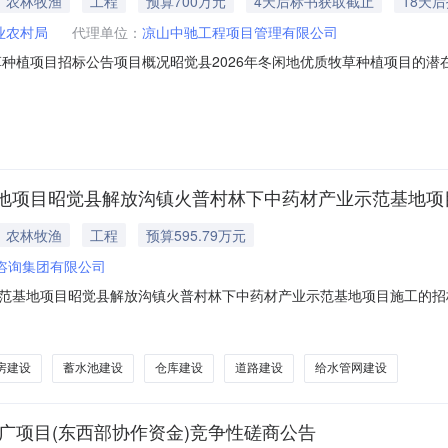
农林牧渔
工程
预算700万元
4天后标书获取截止
18天
业农村局
代理单位：
凉山中驰工程项目管理有限公司
草种植项目招标公告项目概况昭觉县2026年冬闲地优质牧草种植项目的
文件，并于2026年08月26日09时30分（北京时间）前递交投标文件
项目名称：昭觉县2026年冬闲地优质牧草种植项目采购方式：公开招标预算金额：
地项目昭觉县解放沟镇火普村林下中药材产业示范基地项
农林牧渔
工程
预算595.79万元
咨询集团有限公司
范基地项目昭觉县解放沟镇火普村林下中药材产业示范基地项目施工的招
火普村林下中药材产业示范基地项目施工的招标文件预公示.PDF
房建设
蓄水池建设
仓库建设
道路建设
给水管网建设
广项目(东西部协作资金)竞争性磋商公告