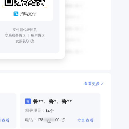
扫码支付
支付则代表同意
交易服务协议
｜
用户协议
发票获取
查看更多
鲁**、鲁*、鲁**
鲁
个
14
相关项目：
即查看
立即查看
电话：
138
00
******