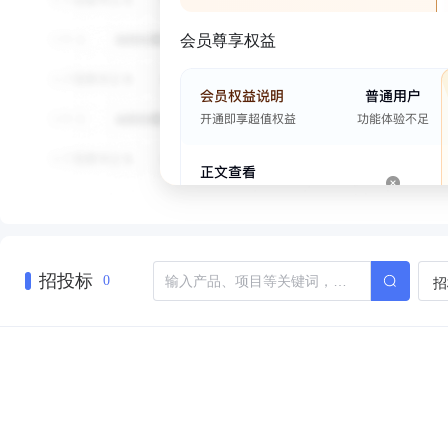
会员尊享权益
招投标
招
0