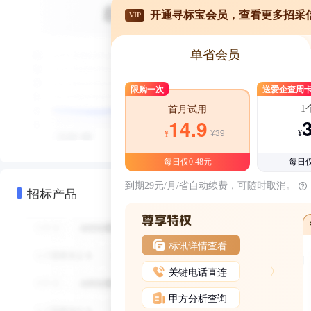
开通寻标宝会员，查看更多招采
VIP
单省会员
限购一次
送爱企查周
1
首月试用
14.9
¥39
¥
¥
每日仅0.48元
每日仅
到期29元/月/省自动续费，可随时取消。
招标产品
标讯详情查看
关键电话直连
甲方分析查询