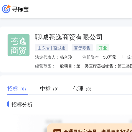
聊城苍逸商贸有限公司
苍逸
商贸
山东省 | 聊城市
百货零售
开业
法定代表人：
杨合玲
注册资本：
50万元
成
经营范围：
招标
中标
代理
（0）
（0）
（0）
招标分析
开通寻标宝会员，查看更多招采
VIP