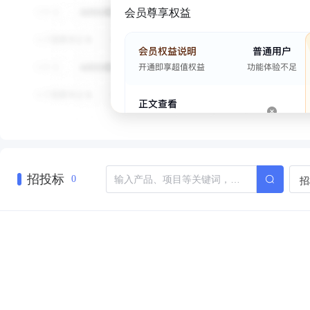
会员尊享权益
招投标
招
0