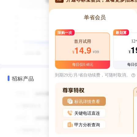
单省会员
限购一次
最划算
1
首月试用
1
14.9
¥39
¥
¥
每日仅0.48元
每日仅
到期29元/月/省自动续费，可随时取消。
招标产品
标讯详情查看
关键电话直连
甲方分析查询