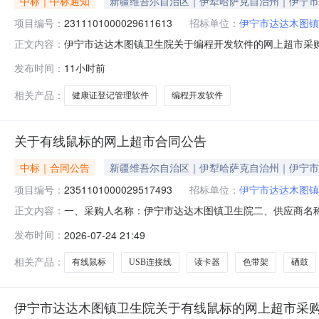
中标｜中标通知
新疆维吾尔自治区｜伊犁哈萨克自治州｜伊宁市
项目编号：
2311101000029611613
招标单位：
伊宁市达达木图镇
伊宁市达达木图镇卫生院关于编程开发软件的网上超市采购项目
正文内容：
木图镇卫生院关于编程开发软件的网上超市采购项目采购项目项目
发布时间：
11小时前
区划编码:654002项目所在行政区划名称:新疆维吾尔
相关产品：
健康证登记管理软件
编程开发软件
关于有线鼠标的网上超市合同公告
中标｜合同公告
新疆维吾尔自治区｜伊犁哈萨克自治州｜伊宁市
项目编号：
2351101000029517493
招标单位：
伊宁市达达木图镇
一、采购人名称：伊宁市达达木图镇卫生院二、供应商名
正文内容：
2351101000029517493五、合同编号：11N4582
发布时间：
2026-07-24 21:49
1.0050502普联TL-SG1008VE3C数码网络设备网络交换机普联/
相关产品：
有线鼠标
USB连接线
读卡器
色带架
硒鼓
伊宁市达达木图镇卫生院关于有线鼠标的网上超市采