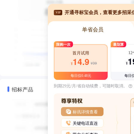
开通寻标宝会员，查看更多招采
VIP
单省会员
限购一次
最划算
1
首月试用
1
14.9
¥39
¥
¥
每日仅0.48元
每日仅
到期29元/月/省自动续费，可随时取消。
招标产品
标讯详情查看
关键电话直连