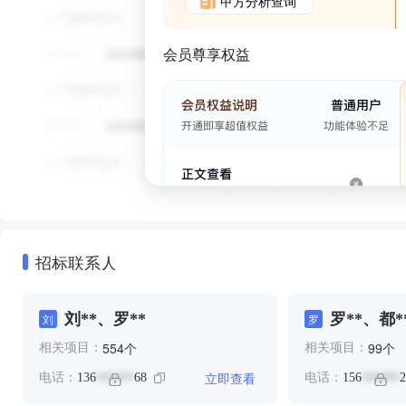
甲方分析查询
会员尊享权益
招标联系人
刘**、罗**
罗**、都*
刘
罗
个
个
554
99
相关项目：
相关项目：
立即查看
电话：
136
68
电话：
156
2
******
******