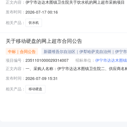
伊宁市达达木图镇卫生院关于饮水机的网上超市采购项目（项目
正文内容：
卫生院关于饮水机的网上超市采购项目采购项目项目编号:231
发布时间：
2026-07-17 00:16
码:654002项目所在行政区划名称:新疆维吾尔自治区
相关产品：
饮水机
关于移动硬盘的网上超市合同公告
中标｜合同公告
新疆维吾尔自治区｜伊犁哈萨克自治州｜伊宁市
项目编号：
2351101000029314007
招标单位：
伊宁市达达木图镇
一、采购人名称：伊宁市达达木图镇卫生院二、供应商名
正文内容：
2351101000029314007五、合同编号：11N45825
发布时间：
2026-07-09 15:31
1.009509502雷克沙SL210移动硬盘雷克沙/lexarS
相关产品：
移动硬盘