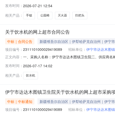
卫生院关于灭火器的网上超市采购项目采购项目项目编号:235
发布时间：
2026-07-21 12:54
码:654002项目所在行政区划名称:新疆维吾尔自治区
相关产品：
手锯
公园椅
灭火器
扫把头
关于饮水机的网上超市合同公告
中标｜合同公告
新疆维吾尔自治区｜伊犁哈萨克自治州｜伊宁市
项目编号：
2311101000029419089
招标单位：
伊宁市达达木图镇
一、采购人名称：伊宁市达达木图镇卫生院二、供应商名
正文内容：
2311101000029419089五、合同编号：11N4582
发布时间：
2026-07-17 14:02
3.0018005400服务要求或标的基本概况：七、其它事
相关产品：
饮水机
伊宁市达达木图镇卫生院关于饮水机的网上超市采购
中标｜中标通知
新疆维吾尔自治区｜伊犁哈萨克自治州｜伊宁市
项目编号：
2311101000029419089
招标单位：
伊宁市达达木图镇