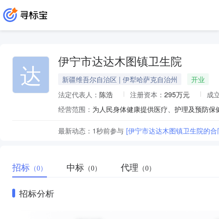
伊宁市达达木图镇卫生院
达
新疆维吾尔自治区 | 伊犁哈萨克自治州
开业
法定代表人：
陈浩
注册资本：
295万元
成
经营范围：
为人民身体健康提供医疗、护理及预防保
最新动态：
1秒前
参与
[伊宁市达达木图镇卫生院的合
招标
中标
代理
（0）
（0）
（0）
招标分析